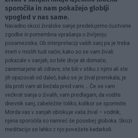
sporočila in nam pokažejo globlji
vpogled v nas same.
Navadno skozi živalske sanje predelujemo čustvene
zgodbe in pomembna vprašanja o življenju
posameznika. Ob interpretaciji vaših sanj pa je treba
imeti v mislih tudi način, kako so se vam živali
pokazale v sanjah, so bile divje ali domače,
zanemarjene ali zdrave, ste bili v stiku z njimi ali ste
jih opazovali od daleč, kako se je žival premikala, je
šla proti vam ali bežala pred vami … Če se vam
večkrat sanja o živalih, vam predlagam, da vodite
dnevnik sanj, zabeležite toliko, kolikor se spomnite.
Morda vas v sanjah obiskuje vaša žival – vodnik,
njena sporočila so namreč še posebej globoka. Skozi
meditacijo se lahko z njo povežete kadarkoli.