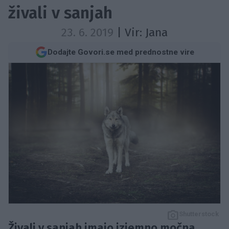
živali v sanjah
23. 6. 2019
| Vir:
Jana
Dodajte Govori.se med prednostne vire
Shutterstock
Živali v sanjah imajo izjemno močna