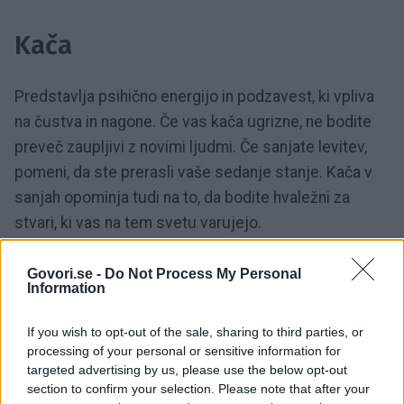
Kača
Predstavlja psihično energijo in podzavest, ki vpliva
na čustva in nagone. Če vas kača ugrizne, ne bodite
preveč zaupljivi z novimi ljudmi. Če sanjate levitev,
pomeni, da ste prerasli vaše sedanje stanje. Kača v
sanjah opominja tudi na to, da bodite hvaležni za
stvari, ki vas na tem svetu varujejo.
Konj
Govori.se -
Do Not Process My Personal
Information
Videti čredo divjih konjev pomeni občutek svobode in
If you wish to opt-out of the sale, sharing to third parties, or
processing of your personal or sensitive information for
pomanjkanje odgovornosti. Morda govorijo tudi o
targeted advertising by us, please use the below opt-out
nenadzorovanih čustvih. Sanjati, da jahate konja,
section to confirm your selection. Please note that after your