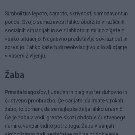
Simbolizira lepoto, samoto, skrivnost, samozavest in
ponos. Svojo samozavest lahko obdržite v različnih
socialnih situacijah in se z lahkoto in milino zlijete z
vsako situacijo. Negativno predstavlja sovražnost in
agresijo. Lahko kaže tudi neobvladljivo silo ali stanje
v vašem življenju.
Žaba
Prinaša blagoslov, ljubezen in blaginjo ter duhovno in
čustveno preobrazbo. Če sanjate, da imate v rokah
žabo, to pomeni, da se najlepša želja lahko uresniči.
Če je žaba v vodi, greste skozi obdobje čustvenega
nemira, vendar vidite pot iz tega. Žabe v sanjah
simbolizirajo tudi neobičajne načine pridobivanja