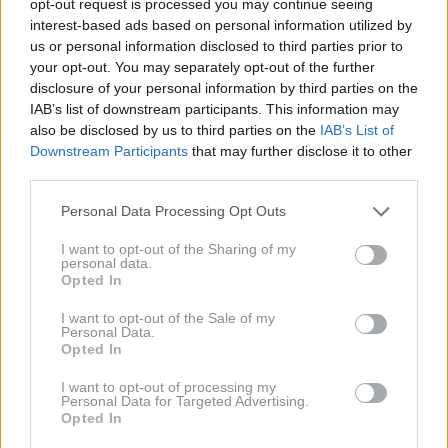
pomeni, da boste dosegli uspeh ne glede na karkoli.
opt-out request is processed you may continue seeing
interest-based ads based on personal information utilized by
us or personal information disclosed to third parties prior to
Mačka
your opt-out. You may separately opt-out of the further
disclosure of your personal information by third parties on the
IAB’s list of downstream participants. This information may
Mačka v sanjah predstavlja žensko moč, pa tudi
also be disclosed by us to third parties on the
IAB’s List of
Downstream Participants
that may further disclose it to other
ezoterično znanje. Sanje o mačkah pogosto sprožijo
third parties.
vpogled v naše sence, v tista prikrita področja
osebnosti, ki pomenijo čarovnijo, čudež in ko
Personal Data Processing Opt Outs
raziskujete svojo psiho. Bela mačka predstavlja
I want to opt-out of the Sharing of my
personal data.
povečano duhovno zavest, črna kaže na skrite
Opted In
skrivnosti, divja opozarja na pomembnost moči volje,
I want to opt-out of the Sale of my
udomačena pa na potrebo po udobju in varnosti v
Personal Data.
življenju.
Opted In
I want to opt-out of processing my
Personal Data for Targeted Advertising.
Medved
Opted In