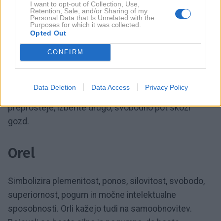
I want to opt-out of Collection, Use,
Medved je simbol mirne in stoične moči. Če v sanjah
Retention, Sale, and/or Sharing of my
Personal Data that Is Unrelated with the
spi, potem pred predstavitvijo ideje okolici najprej
Purposes for which it was collected.
Opted Out
poizvedite o vsem skupaj. Če vas medved lovi, to
pomeni, da se izogibate pomembnemu vprašanju in
CONFIRM
da ni več časa za odlog. Če medved stoji, je to znak,
da morate braniti svoja stališča. Medved tudi
Data Deletion
Data Access
Privacy Policy
sporoča, da umaknite vse bariere ali če je
preprosteje, izberite drugo, svobodno pot skozi
gozd.
Orel
Simbolizira plemenitost, ponos, silovitost, svobodo,
superiornost, pogum in močne intelektualne
sposobnosti. Orli kažejo tudi na samoobnovitev.