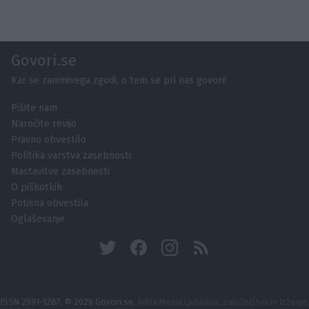
Govori.se
Kar se zanimivega zgodi, o tem se pri nas govori!
Pišite nam
Naročite revijo
Pravno obvestilo
Politika varstva zasebnosti
Nastavitve zasebnosti
O piškotkih
Potisna obvestila
Oglaševanje
ISSN 2591-1287, © 2026 Govori.se,
Adria Media Ljubljana, založništvo in trženje,