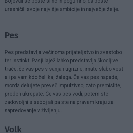
Bojevali se boste silno in pogumno, da boste
uresničili svoje najvišje ambicije in največje želje.
Pes
Pes predstavlja večinoma prijateljstvo in zvestobo
ter instinkt. Pasji lajež lahko predstavlja škodljive
trače, če vas pes v sanjah ugrizne, imate slabo vest
ali pa vam kdo želi kaj žalega. Če vas pes napade,
morda delujete preveč impulzivno, zato premislite,
preden ukrepate. Če vas pes vodi, potem ste
zadovoljni s seboj ali pa ste na pravem kraju za
napredovanje v življenju.
Volk