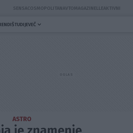
SENSA
COSMOPOLITAN
AVTOMAGAZIN
ELLE
AKTIVNI
RENDI
ŠTUDIJE
VEČ
ASTRO
oja je znamenje