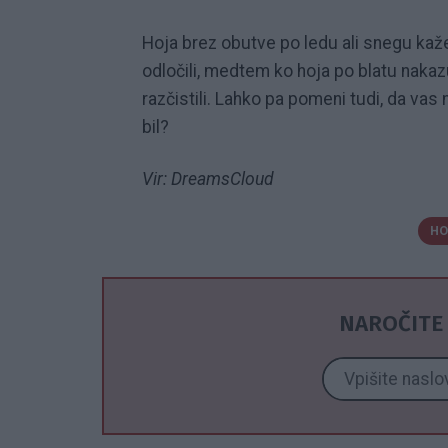
Hoja brez obutve po ledu ali snegu kaže
odločili, medtem ko hoja po blatu nakazuj
razčistili. Lahko pa pomeni tudi, da va
bil?
Vir: DreamsCloud
HO
NAROČITE 