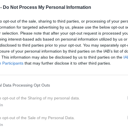
 -
Do Not Process My Personal Information
to opt-out of the sale, sharing to third parties, or processing of your per
formation for targeted advertising by us, please use the below opt-out s
r selection. Please note that after your opt-out request is processed y
eing interest-based ads based on personal information utilized by us or
disclosed to third parties prior to your opt-out. You may separately opt-
losure of your personal information by third parties on the IAB’s list of
. This information may also be disclosed by us to third parties on the
IA
Participants
that may further disclose it to other third parties.
l Data Processing Opt Outs
pro
, da se da počasi napredovati, karkoli
o opt-out of the Sharing of my personal data.
 se lotili v budnem stanju. Na svoji
In
, a boste le prišli do cilja.
o opt-out of the Sale of my Personal Data.
 primer upočasni poškodba, sanje napovedujejo morebitne
In