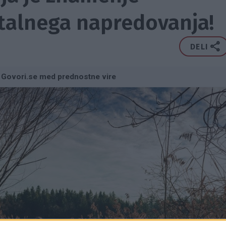
talnega napredovanja!
DELI
 Govori.se med prednostne vire