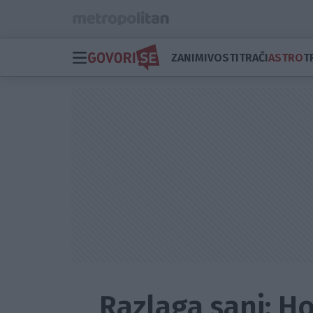
ZANIMIVOSTI
TRAČI
ASTRO
T
Razlaga sanj: H