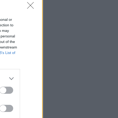
sonal or
ection to
ou may
 personal
out of the
 downstream
B’s List of
fimedia