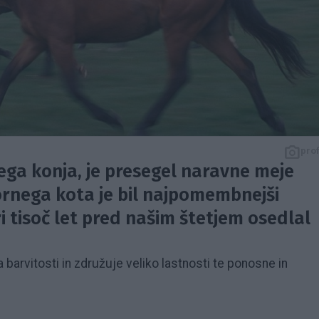
pro
jega konja, je presegel naravne meje
zornega kota je bil najpomembnejši
ri tisoč let pred našim štetjem osedlal
 barvitosti in združuje veliko lastnosti te ponosne in