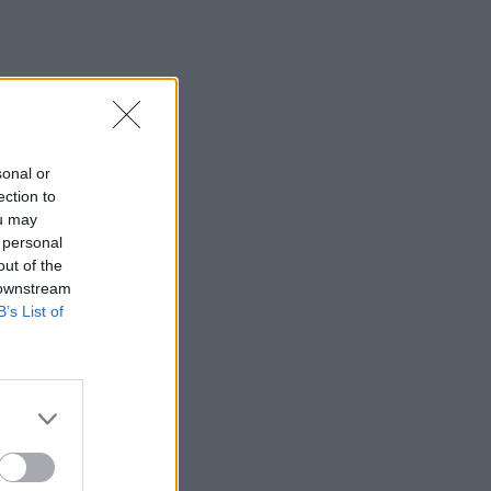
sonal or
ection to
ou may
 personal
out of the
 downstream
B’s List of