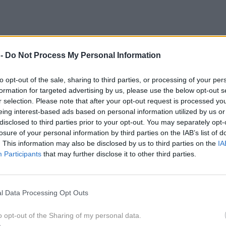
učju, njene korenine namreč izvirajo iz kulturnega življenja.
 -
Do Not Process My Personal Information
ja (kočije), lov (bizoni, lisice), v vojski (konjenica) in
letju drugačno vlogo. Večinoma jih videvamo na dirkah in
to opt-out of the sale, sharing to third parties, or processing of your per
edvsem sinonim za močno in plemenito žival.
formation for targeted advertising by us, please use the below opt-out s
r selection. Please note that after your opt-out request is processed y
eing interest-based ads based on personal information utilized by us or
h
disclosed to third parties prior to your opt-out. You may separately opt-
losure of your personal information by third parties on the IAB’s list of
. This information may also be disclosed by us to third parties on the
IA
Participants
that may further disclose it to other third parties.
bicijami in nezavedno močjo. Z njegovo naravno močjo
trejši, kot če se na pot odpravite peš.
l Data Processing Opt Outs
kročen konj
o opt-out of the Sharing of my personal data.