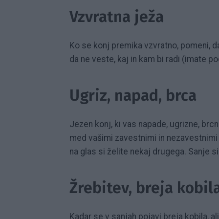
Vzvratna ježa
Ko se konj premika vzvratno, pomeni, da
da ne veste, kaj in kam bi radi (imate 
Ugriz, napad, brca
Jezen konj, ki vas napade, ugrizne, brcn
med vašimi zavestnimi in nezavestnimi ž
na glas si želite nekaj drugega. Sanje 
Žrebitev, breja kobil
Kadar se v sanjah pojavi breja kobila, a