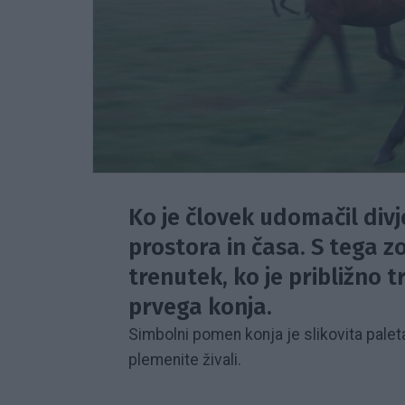
Ko je človek udomačil div
prostora in časa. S tega 
trenutek, ko je približno t
prvega konja.
Simbolni pomen konja je slikovita paleta
plemenite živali.