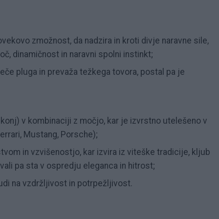
ovekovo zmožnost, da nadzira in kroti divje naravne sile,
č, dinamičnost in naravni spolni instinkt;
eče pluga in prevaža težkega tovora, postal pa je
 konj) v kombinaciji z močjo, kar je izvrstno utelešeno v
Ferrari, Mustang, Porsche);
vom in vzvišenostjo, kar izvira iz viteške tradicije, kljub
ali pa sta v ospredju eleganca in hitrost;
i na vzdržljivost in potrpežljivost.