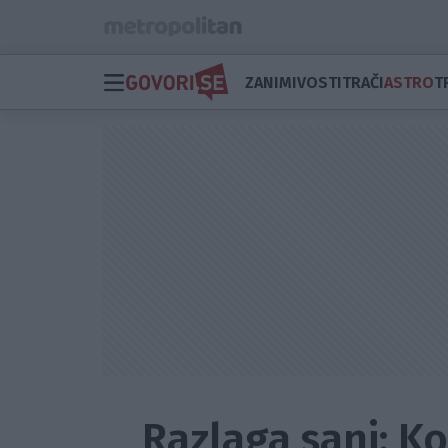
ZANIMIVOSTI
TRAČI
ASTRO
T
Razlaga sanj: K