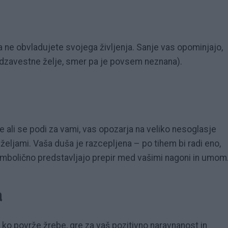
 ne obvladujete svojega življenja. Sanje vas opominjajo,
podzavestne želje, smer pa je povsem neznana).
e ali se podi za vami, vas opozarja na veliko nesoglasje
eljami. Vaša duša je razcepljena – po tihem bi radi eno,
simbolično predstavljajo prepir med vašimi nagoni in umom
a
li ko povrže žrebe, gre za vaš pozitivno naravnanost in