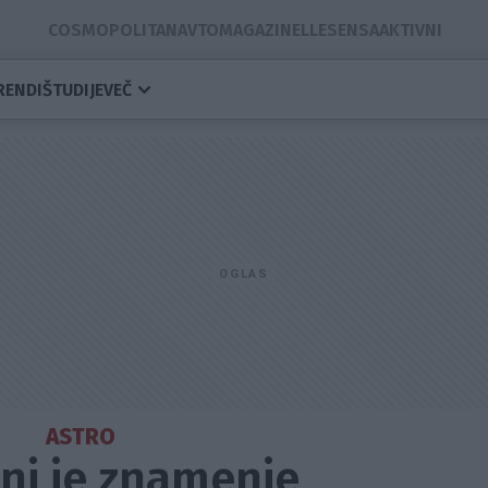
COSMOPOLITAN
AVTOMAGAZIN
ELLE
SENSA
AKTIVNI
RENDI
ŠTUDIJE
VEČ
ASTRO
onj je znamenje