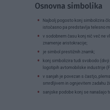
Osnovna simbolika
Najbolj pogosto konj simbolizira čl
istočasno pa predstavlja telesno mo
v sodobnem času konj nič več ne vl
znamenje aristokracije;
je simbol prestižnih znamk;
konj simbolizira tudi svobodo (divji
logotipih avtomobilske industrije (
v sanjah je povezan s častjo, plemst
smrdljivem in ognjevitem zadahu živ
sanjske podobe konj se nanašajo tud