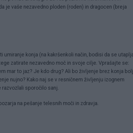
 da je vaše nezavedno ploden (roden) in dragocen (breja
 umiranje konja (na kakršenkoli način, bodisi da se utaplja
tege zatirate nezavedno moč in svoje cilje. Vprašajte se:
Sem mar to jaz? Je kdo drug? Ali bo življenje brez konja bol
pljenje nujno? Kako naj se v resničnem življenju izognem
azvozlali sporočilo sanj.
opozarja na pešanje telesnih moči in zdravja.