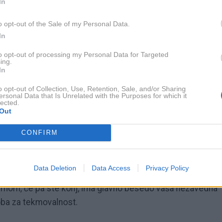
In
načilnost konja. Je divji ali ukročen? Pri divjem, pobeglem
o opt-out of the Sale of my Personal Data.
iko spolnosti (gonilna sila libida, plodnost, dvojni
In
gimi nebrzdanimi impulzi nezavednega. Udomačen konj pa
 med umom in telesom. Sanje kažejo, da dobro nadzirate
to opt-out of processing my Personal Data for Targeted
ing.
rmoniji.
In
o opt-out of Collection, Use, Retention, Sale, and/or Sharing
ersonal Data that Is Unrelated with the Purposes for which it
lected.
Out
pelo osedlati konja, obvladati notranje moči in ambicije, s
CONFIRM
at odraža vaše zmožnosti (ali strah) pri obvladovanju
u, dosežkih, intimnosti). Pomen je odvisen od vaše sanjsk
Data Deletion
Data Access
Privacy Policy
. Drugače povedano: kot jahač imate pod nadzorom svoje
 umom, če pa ste konj, ima glavno besedo vaša nezavedna
oba za tekmovalnost.