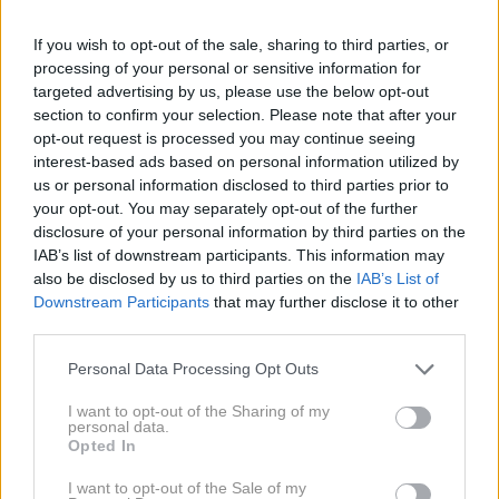
If you wish to opt-out of the sale, sharing to third parties, or
Doživeti avtomobilsko nesrečo
processing of your personal or sensitive information for
targeted advertising by us, please use the below opt-out
section to confirm your selection. Please note that after your
Preveč se ženete, pritisnite na zavoro in
opt-out request is processed you may continue seeing
obrzdajte svojo vnemo.
interest-based ads based on personal information utilized by
us or personal information disclosed to third parties prior to
Nesreča lahko predstavlja vašo brezbrižnost in
your opt-out. You may separately opt-out of the further
nemarnost na enem od vaših življenjskih
disclosure of your personal information by third parties on the
IAB’s list of downstream participants. This information may
področij.
also be disclosed by us to third parties on the
IAB’s List of
Downstream Participants
that may further disclose it to other
third parties.
Sedeti na zadnjem sedežu
Personal Data Processing Opt Outs
Ko med nesrečo sedite na zadnjem sedežu, je to
I want to opt-out of the Sharing of my
personal data.
napoved, da se bo nekdo (ali nekaj) iz preteklosti vrnil
Opted In
in vplival na vaše zdajšnje življenje.
I want to opt-out of the Sale of my