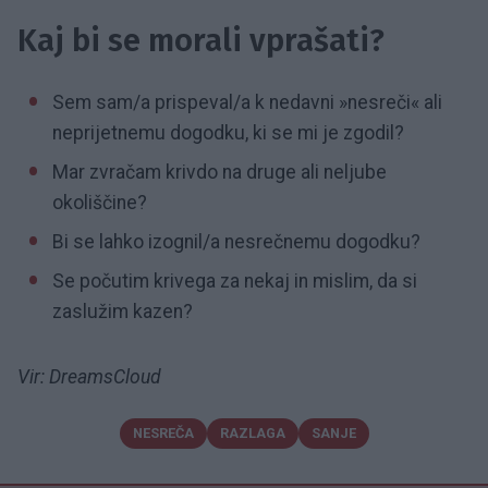
Kaj bi se morali vprašati?
Sem sam/a prispeval/a k nedavni »nesreči« ali
neprijetnemu dogodku, ki se mi je zgodil?
Mar zvračam krivdo na druge ali neljube
okoliščine?
Bi se lahko izognil/a nesrečnemu dogodku?
Se počutim krivega za nekaj in mislim, da si
zaslužim kazen?
Vir: DreamsCloud
NESREČA
RAZLAGA
SANJE