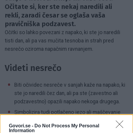
Očitate si, ker ste nekaj naredili ali
rekli, zaradi česar se oglaša vaša
pravičniška podzavest.
Očitki so lahko povezani z napako, ki ste jo naredili
tisti dan, ali pa vas mučita tesnoba in strah pred
nesrečo oziroma napačnim ravnanjem.
Videti nesrečo
Biti očividec nesreče v sanjah kaže na napako, ki
ste jo naredili čez dan, ali pa ste (zavestno ali
podzavestno) opazili napako nekoga drugega.
Simbolizira tudi potlačeno jezo ali maščevanje
osebi, udeleženi v nesreči.
Govori.se -
Do Not Process My Personal
Information