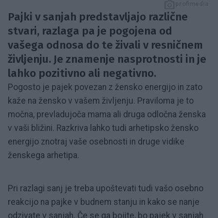
profimedia
Pajki v sanjah predstavljajo različne
stvari, razlaga pa je pogojena od
vašega odnosa do te živali v resničnem
življenju. Je znamenje nasprotnosti in je
lahko pozitivno ali negativno.
Pogosto je pajek povezan z žensko energijo in zato
kaže na žensko v vašem življenju. Praviloma je to
močna, prevladujoča mama ali druga odločna ženska
v vaši bližini. Razkriva lahko tudi arhetipsko žensko
energijo znotraj vaše osebnosti in druge vidike
ženskega arhetipa.
Pri razlagi sanj je treba upoštevati tudi vašo osebno
reakcijo na pajke v budnem stanju in kako se nanje
odzivate v sanjah. Če se ga bojite, bo pajek v sanjah