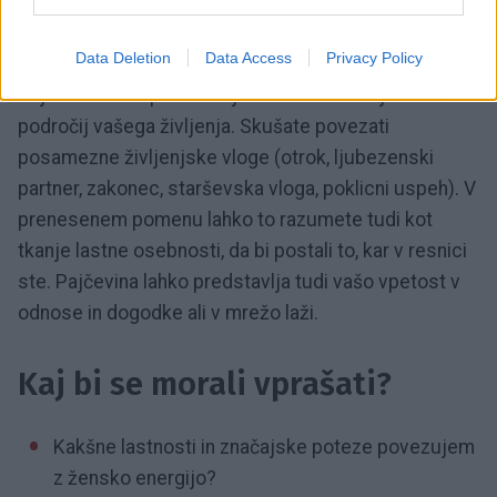
črke abecede, zato sanje pajka povezujejo tudi s
pisanjem.
Data Deletion
Data Access
Privacy Policy
Pajkova mreža predstavlja tudi združevanje različnih
področij vašega življenja. Skušate povezati
posamezne življenjske vloge (otrok, ljubezenski
partner, zakonec, starševska vloga, poklicni uspeh). V
prenesenem pomenu lahko to razumete tudi kot
tkanje lastne osebnosti, da bi postali to, kar v resnici
ste. Pajčevina lahko predstavlja tudi vašo vpetost v
odnose in dogodke ali v mrežo laži.
Kaj bi se morali vprašati?
Kakšne lastnosti in značajske poteze povezujem
z žensko energijo?