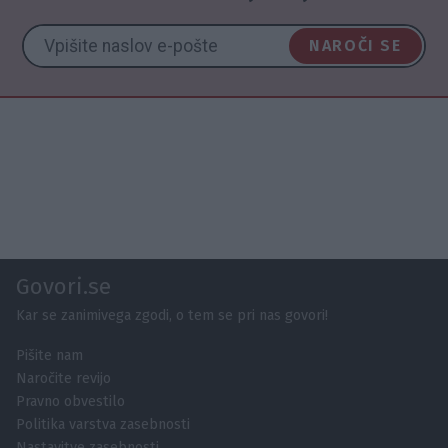
NAROČI SE
Govori.se
Kar se zanimivega zgodi, o tem se pri nas govori!
Pišite nam
Naročite revijo
Pravno obvestilo
Politika varstva zasebnosti
Nastavitve zasebnosti