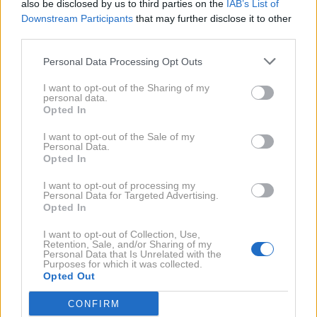
also be disclosed by us to third parties on the
IAB’s List of
Downstream Participants
that may further disclose it to other
Druge razlage sanj
third parties.
Personal Data Processing Opt Outs
Z osmimi nožicami ob telesu, sestavljenem iz
dveh krožnih mešičkov, pajek predstavlja številko
I want to opt-out of the Sharing of my
personal data.
osem.
Opted In
Sanje o pajku so lahko tudi opozorilo, da vas
I want to opt-out of the Sale of my
Personal Data.
nekdo vrti okoli prsta in vas drži na vajetih z
Opted In
lažmi.
I want to opt-out of processing my
Personal Data for Targeted Advertising.
Opted In
Pajkova mreža
I want to opt-out of Collection, Use,
Retention, Sale, and/or Sharing of my
Personal Data that Is Unrelated with the
Tkanje pajkove mreže simbolizira ustvarjalno moč,
Purposes for which it was collected.
Opted Out
saj je ta členonožec mojster lepih motivov. V vzorcih
občudovanja vredne mreže je možno najti tudi vse
CONFIRM