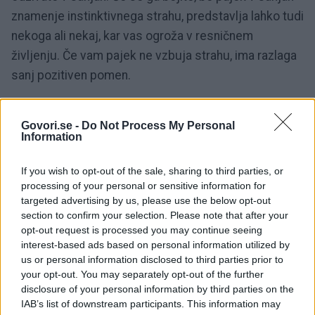
znamenje instinktivnega strahu, predstavlja lahko tudi
nekoga ali nekaj, kar vas ogroža v resničnem
življenju. Če vam pajek ne vzbuja strahu, ima razlaga
sanj pozitiven pomen.
Hočete ubiti pajka
Govori.se -
Do Not Process My Personal
Information
Ko v sanjah skušate pokončati pajka, se poglobite
If you wish to opt-out of the sale, sharing to third parties, or
vase. Najbrž skušate nekaj v sebi potlačiti. Zavestno
processing of your personal or sensitive information for
zanikate nekaj, kar vas muči in vam krati spanec.
targeted advertising by us, please use the below opt-out
section to confirm your selection. Please note that after your
opt-out request is processed you may continue seeing
Kadar je pajek videti nenevaren in vas ne ogroža, bo
interest-based ads based on personal information utilized by
treba pobrskati po svoji notranjosti in preiskati svoje
us or personal information disclosed to third parties prior to
življenje. Skušajte prepoznati svoje obnašanje, ki se
your opt-out. You may separately opt-out of the further
disclosure of your personal information by third parties on the
ne ujema z vašimi zmožnostmi in prepričanji.
IAB’s list of downstream participants. This information may