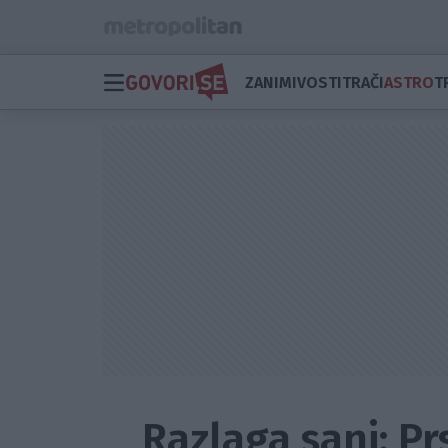
ZANIMIVOSTI
TRAČI
ASTRO
T
Razlaga sanj: P