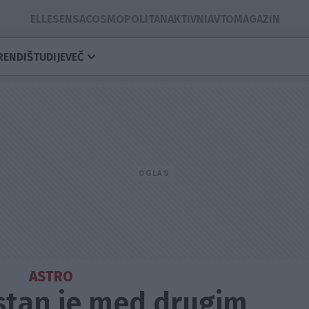
ELLE
SENSA
COSMOPOLITAN
AKTIVNI
AVTOMAGAZIN
RENDI
ŠTUDIJE
VEČ
ASTRO
rstan je med drugim