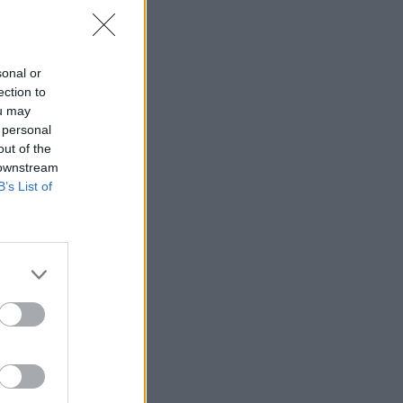
sonal or
ection to
ou may
 personal
out of the
 downstream
B’s List of
fimedia