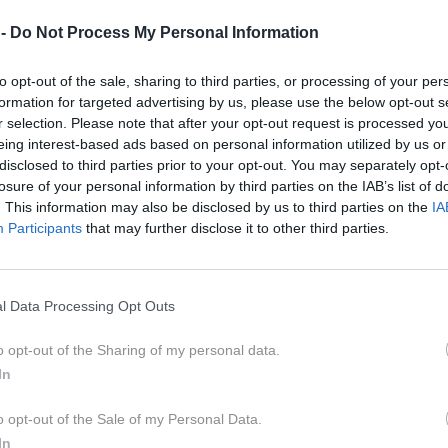
 -
Do Not Process My Personal Information
to opt-out of the sale, sharing to third parties, or processing of your per
formation for targeted advertising by us, please use the below opt-out s
r selection. Please note that after your opt-out request is processed y
eing interest-based ads based on personal information utilized by us or
disclosed to third parties prior to your opt-out. You may separately opt-
losure of your personal information by third parties on the IAB’s list of
. This information may also be disclosed by us to third parties on the
IA
Participants
that may further disclose it to other third parties.
pro
l Data Processing Opt Outs
ih ponuja številne razlage, našteli pa
o opt-out of the Sharing of my personal data.
h in razširjenih.
In
 lotili novega posla. Občasno sanje napovedujejo novo,
o opt-out of the Sale of my Personal Data.
očje. V vsakem primeru so sanje pozitivne ter obetajo
In