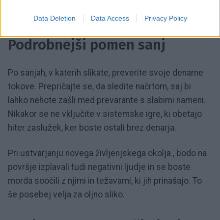
zmožnost, da razsvetljujete množice.
Data Deletion
Data Access
Privacy Policy
Podrobnejši pomen sanj
Po sanjah, v katerih slikate, preverite svoje denarne
tokove. Prepričajte se, da sledite načrtom, saj bi
lahko nehote zašli med prevarante s slabimi nameni.
Nikakor se ne vključite v sistemske igre, ki obetajo
hiter zaslužek, ker boste ostali brez denarja.
Pri ustvarjanju novega življenjskega okolja , bodo na
površje izplavali tudi negativni ljudje in se boste
morda soočili z njimi in težavami, ki jih prinašajo. To
še posebej velja za oljno sliko.