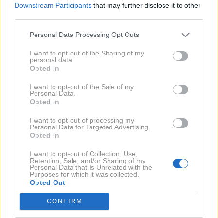
Downstream Participants
that may further disclose it to other
družinskem okolju;
third parties.
slikate svoj portret, kar naznanja željo po razvoju,
Personal Data Processing Opt Outs
obraz, ki z vsako potezo postaja bolj samosvoj in
edinstven, nakazuje, da izstopate iz množice.
I want to opt-out of the Sharing of my
personal data.
Opted In
Na obzorju so pozitivne
I want to opt-out of the Sale of my
Personal Data.
Opted In
spremembe, če …
I want to opt-out of processing my
Personal Data for Targeted Advertising.
se med slikanjem po jamski steni povežete s
Opted In
svojim vodnikom;
I want to opt-out of Collection, Use,
Retention, Sale, and/or Sharing of my
ste zadovoljni s svojo stensko poslikavo;
Personal Data that Is Unrelated with the
Purposes for which it was collected.
imate občutek, da ste po naslikanem
Opted Out
avtoportretu, lepši, kot ste bili prej;
CONFIRM
so vam dovolili, da naslikate druge ljudi, kaže na