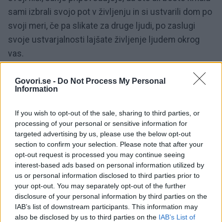
sami izbrali svojo pot v življenju in si ustvarili dom po
svoji meri, če pa slikate za druge ljudi, po zaslugi
svoje ustvarjalnosti lajšate življenje ljudem okrog
vas.
Govori.se -
Do Not Process My Personal
Information
V sanjah lahko …
If you wish to opt-out of the sale, sharing to third parties, or
processing of your personal or sensitive information for
slikate po jamski steni, kar kaže vašo navezanost
targeted advertising by us, please use the below opt-out
na zemeljske stvari, kot je na primer narava. Ste
section to confirm your selection. Please note that after your
realist, s slikanjem v sanjah pa vzpostavljate
opt-out request is processed you may continue seeing
interest-based ads based on personal information utilized by
občutek povezanosti z materjo Zemljo;
us or personal information disclosed to third parties prior to
slikate na platno, kar izraža vašo željo po
your opt-out. You may separately opt-out of the further
disclosure of your personal information by third parties on the
kreativnem izražanju;
IAB’s list of downstream participants. This information may
slikate v hiši, kar kaže potrebo po stabilnosti v
also be disclosed by us to third parties on the
IAB’s List of