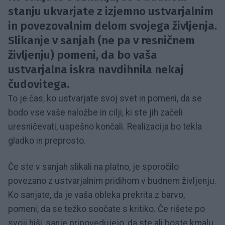
stanju ukvarjate z izjemno ustvarjalnim
in povezovalnim delom svojega življenja.
Slikanje v sanjah (ne pa v resničnem
življenju) pomeni, da bo vaša
ustvarjalna iskra navdihnila nekaj
čudovitega.
To je čas, ko ustvarjate svoj svet in pomeni, da se
bodo vse vaše naložbe in cilji, ki ste jih začeli
uresničevati, uspešno končali. Realizacija bo tekla
gladko in preprosto.
Če ste v sanjah slikali na platno, je sporočilo
povezano z ustvarjalnim pridihom v budnem življenju.
Ko sanjate, da je vaša obleka prekrita z barvo,
pomeni, da se težko soočate s kritiko. Če rišete po
svoji hiši, sanje pripovedujejo, da ste ali boste kmalu