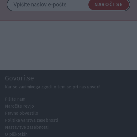
NAROČI SE
Govori.se
Kar se zanimivega zgodi, o tem se pri nas govori!
Pišite nam
Naročite revijo
Pravno obvestilo
Politika varstva zasebnosti
Nastavitve zasebnosti
O piškotkih