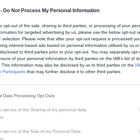
aja, čaka prav posebna poslastica, saj
 -
Do Not Process My Personal Information
ešnica ulične kulinarike Odprta kuhna.
to opt-out of the sale, sharing to third parties, or processing of your per
 21. ure, na priljubljeni kulinarični tržnici, ki je hkrati tudi
formation for targeted advertising by us, please use the below opt-out s
linarični dogodek pri nas, pa se bodo predstavili tako lokalni
r selection. Please note that after your opt-out request is processed y
ije.
eing interest-based ads based on personal information utilized by us or
disclosed to third parties prior to your opt-out. You may separately opt-
losure of your personal information by third parties on the IAB’s list of
 Primorskem, saj Odprta kuhna letos že drugo sezono
. This information may also be disclosed by us to third parties on the
IA
Participants
that may further disclose it to other third parties.
iovem trgu in v Taverni bo v torek, 31. maja, ko si bodo
oščili mesečno dozo slastnega druženja.
l Data Processing Opt Outs
o opt-out of the Sharing of my personal data.
i obiskovalcem omogoča zelo neposreden stik s ponudniki
In
t poskušanja izredno raznolikih jedi in pijač na enem
 nastajajo tradicionalne slovenske dobrote, njihove
o opt-out of the Sale of my Personal Data.
hinj sveta. Veliko je tudi ponudbe za vegetarijance in
In