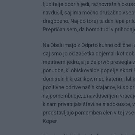
ljubitelje dobrih jedi, raznovrstnih okus
navdušil, saj ima močno družabno vsebin
dragoceno. Naj bo torej ta dan lepa pri
Prepričan sem, da bomo tudi v prihodnj
Na Obali imajo z Odprto kuhno odlične i
saj smo jo od začetka dojemali kot dob
mestnem jedru, a je že prvič presegla v
ponudbe, ki obiskovalce popelje skozi š
domiselnih krožnikov, med katerimi lah
pozitivne odzive naših krajanov, ki so pr
najpomembneje, z navdušenjem vračajo. 
k nam privabljala številne sladokusce, v
predstavljajo pomemben člen v tej vsesl
Koper.