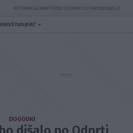
AVTOMAGAZIN
AKTIVNI
COSMOPOLITAN
SENSA
ELLE
RENDI
ŠTUDIJE
VEČ
DOGODKI
o dišalo po Odprti