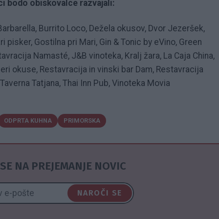
ci bodo obiskovalce razvajali:
Barbarella, Burrito Loco, Dežela okusov, Dvor Jezeršek,
ri pisker, Gostilna pri Mari, Gin & Tonic by eVino, Green
avracija Namasté, J&B vinoteka, Kralj žara, La Caja China,
aberi okuse, Restavracija in vinski bar Dam, Restavracija
 Taverna Tatjana, Thai Inn Pub, Vinoteka Movia
ODPRTA KUHNA
PRIMORSKA
SE NA PREJEMANJE NOVIC
NAROČI SE