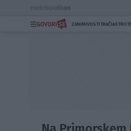
ZANIMIVOSTI
TRAČI
ASTRO
T
Na Primorskem b