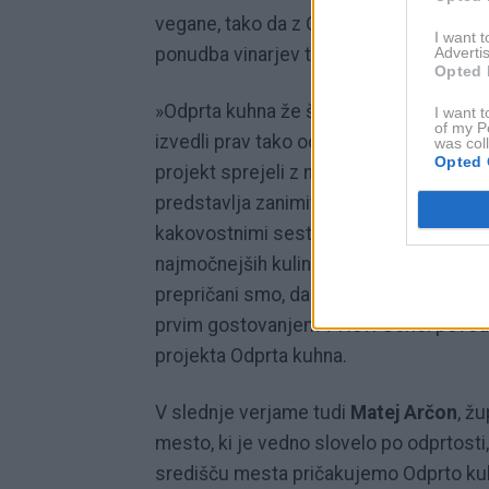
vegane, tako da z Odprte kuhne res nihč
I want 
Advertis
ponudba vinarjev ter varilcev craft piva.
Opted 
»Odprta kuhna že štiri sezone bogati tur
I want t
of my P
izvedli prav tako odlični sezoni v Kopru 
was col
Opted 
projekt sprejeli z navdušenjem. Zdaj pri
predstavlja zanimiv izziv. Primorci so n
kakovostnimi sestavinami iz morja in z nj
najmočnejših kulinaričnih sil na svetu. P
prepričani smo, da bo ponudba Odprte ku
prvim gostovanjem v Novi Gorici poved
projekta Odprta kuhna.
V slednje verjame tudi
Matej Arčon
, ž
mesto, ki je vedno slovelo po odprtosti
središču mesta pričakujemo Odprto kuhn