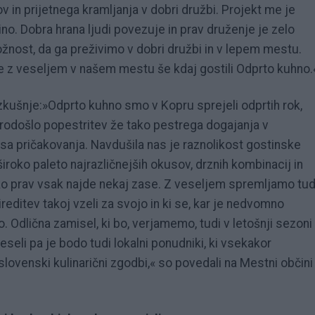
ov in prijetnega kramljanja v dobri družbi. Projekt me je
o. Dobra hrana ljudi povezuje in prav druženje je zelo
ložnost, da ga preživimo v dobri družbi in v lepem mestu.
e z veseljem v našem mestu še kdaj gostili Odprto kuhno.
zkušnje:»Odprto kuhno smo v Kopru sprejeli odprtih rok,
rodošlo popestritev že tako pestrega dogajanja v
sa pričakovanja. Navdušila nas je raznolikost gostinske
iroko paleto najrazličnejših okusov, drznih kombinacij in
ko prav vsak najde nekaj zase. Z veseljem spremljamo tud
ireditev takoj vzeli za svojo in ki se, kar je nedvomno
Odlična zamisel, ki bo, verjamemo, tudi v letošnji sezoni
eseli pa je bodo tudi lokalni ponudniki, ki vsekakor
ovenski kulinarični zgodbi,« so povedali na Mestni občini