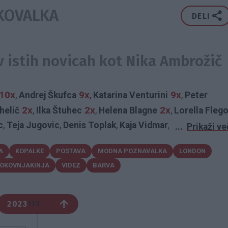
KOVALKA
DELI
v istih novicah kot Nika Ambrožič
10x
9x
9x
,
Andrej Škufca
,
Katarina Venturini
,
Peter
2x
2x
2x
helič
,
Ilka Štuhec
,
Helena Blagne
,
Lorella Fleg
c
,
Teja Jugovic
,
Denis Toplak
,
Kaja Vidmar
,
Miki Vlahovič
,
...
Prikaži ve
llweger
,
Rok Kunaver
,
Martina Plohl
,
Werner
,
Gordana
A
KOPALKE
POSTAVA
MODNA POZNAVALKA
LONDON
šo Stare
,
Natka Geržina
,
Peter Prevc
,
Miha Vodičar
,
OKOVNJAKINJA
VIDEZ
BARVA
Zvezdana Mlakar
,
Nika Zorjan
,
Denis Porčič
,
Dejan Vunjak
hnson
,
Aljaž Škorjanec
,
Jana Urbas
,
Andrej Karoli
,
Alenka
Jure Štekar
,
Natalija Verboten
,
Irena Yebuah Tiran
2023
11X