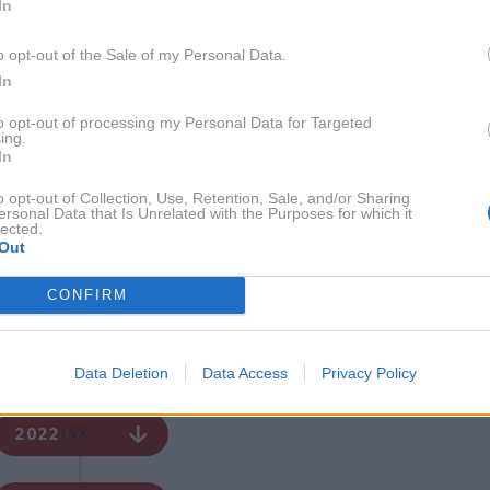
kar
In
h
ane
18. 4. 2023
o opt-out of the Sale of my Personal Data.
Znana Slovenka zaradi te
fotografije doživela grd komentar,
In
vsega je kriv en detajl
to opt-out of processing my Personal Data for Targeted
ing.
jena
In
ro
la
16. 2. 2023
o opt-out of Collection, Use, Retention, Sale, and/or Sharing
Nika Urbas oblekla VROČE in hudo
ersonal Data that Is Unrelated with the Purposes for which it
seksi perilo, take je še niste videli
lected.
(zmešala je številne glave)
Out
CONFIRM
 so
h je
kako
Data Deletion
Data Access
Privacy Policy
2022
15X