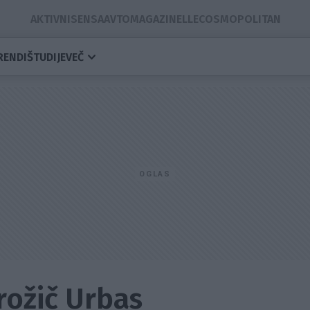
AKTIVNI
SENSA
AVTOMAGAZIN
ELLE
COSMOPOLITAN
RENDI
ŠTUDIJE
VEČ
ožič Urbas