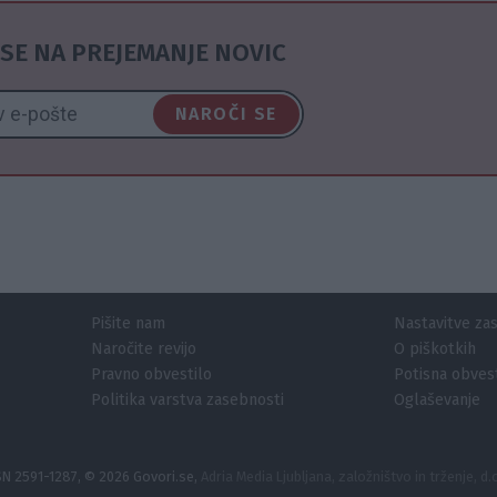
SE NA PREJEMANJE NOVIC
NAROČI SE
Pišite nam
Nastavitve za
Naročite revijo
O piškotkih
Pravno obvestilo
Potisna obvest
Politika varstva zasebnosti
Oglaševanje
SN 2591-1287, © 2026 Govori.se,
Adria Media Ljubljana, založništvo in trženje, d.