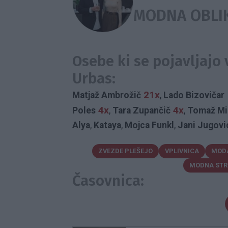
MODNA OBLI
Osebe ki se pojavljajo 
Urbas:
21x
Matjaž Ambrožič
,
Lado Bizovičar
4x
4x
Poles
,
Tara Zupančič
,
Tomaž Mi
Alya
,
Kataya
,
Mojca Funkl
,
Jani Jugovi
Luka Žvižej
,
Brigitte Bardot
,
Renee Ze
ZVEZDE PLEŠEJO
VPLIVNICA
MOD
Grandošek Whiddon
,
Tadeja Pavlič
,
Sa
MODNA STR
Mariah Carey
,
Jim Carrey
,
Indira Ekić
,
Časovnica:
Aljoša Rebolj
,
Mario Galunič
,
Boris Jo
Godec
,
Vasilij Žbogar
,
dr. Danilo Türk
,