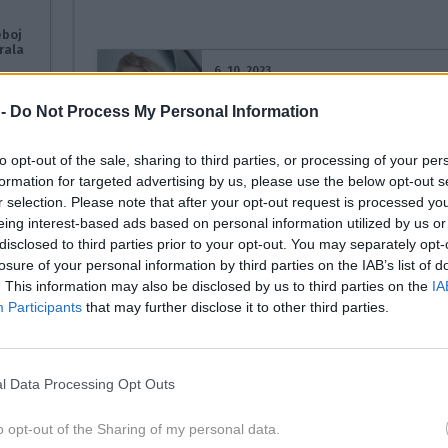
eboj
rala
6. 10. 2023
Nika Urbas s spomini na poletje
pokazala, kaj je to popolnost,
 -
Do Not Process My Personal Information
številni niso mogli odtrgati
pogleda od nje
to opt-out of the sale, sharing to third parties, or processing of your per
e
formation for targeted advertising by us, please use the below opt-out s
", a
r selection. Please note that after your opt-out request is processed y
 dober
7. 7. 2023
eing interest-based ads based on personal information utilized by us or
Uf, Nika Urbas v mini bikinkah
dvigovala pritisk, pokazala je svoj
disclosed to third parties prior to your opt-out. You may separately opt-
ozek pas (in najljubšo barvo)
losure of your personal information by third parties on the IAB’s list of
. This information may also be disclosed by us to third parties on the
IA
Participants
that may further disclose it to other third parties.
njen
28. 5. 2023
Uf, Nika Urbas je zase izbrala
kopalke, v katerih je njena postava
l Data Processing Opt Outs
sanjska, gre za model, ki razkriva
vse!
o opt-out of the Sharing of my personal data.