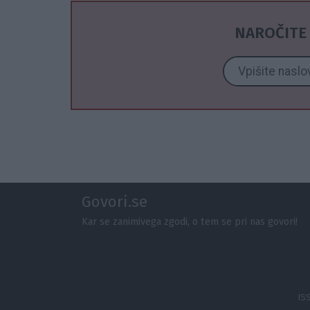
NAROČITE 
Govori.se
Kar se zanimivega zgodi, o tem se pri nas govori!
IS