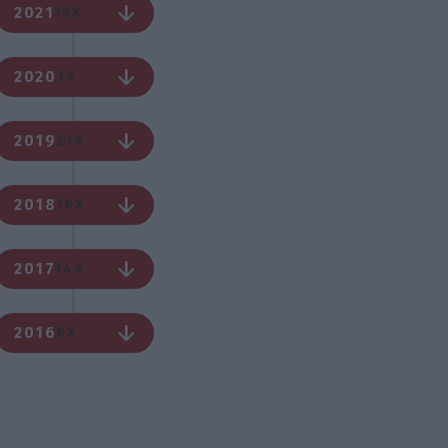
2021
13X
2020
3X
2019
21X
2018
16X
2017
14X
2016
6X