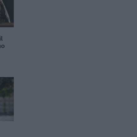
il
no