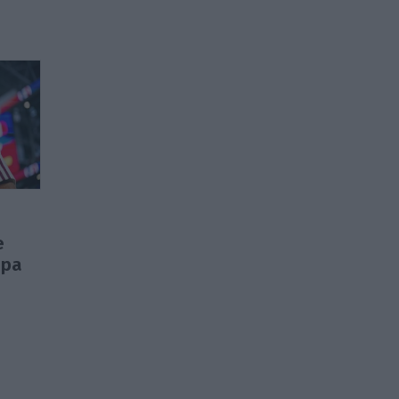
e
 pa
a