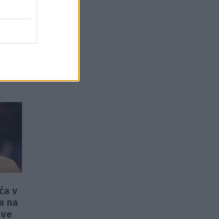
ća v
a na
ave