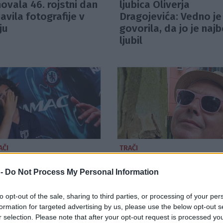
ovala 46. rojstni dan
ljubica Oliverja
javila fotografije v
Dragojevića: Vedno je
ju
govorila, da jo je najb
ljubil
AČI
TRAČI
elle ganil do solz,
Slovenski glasbenik 
 spregovoril o sinu z
večletnem premoru
 -
Do Not Process My Personal Information
zmom: "Ne vem, kako
odpira novo poglavje
omagati"
to opt-out of the sale, sharing to third parties, or processing of your per
formation for targeted advertising by us, please use the below opt-out s
r selection. Please note that after your opt-out request is processed y