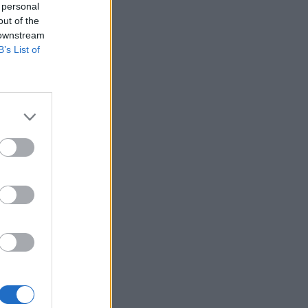
 personal
out of the
 downstream
B’s List of
ke