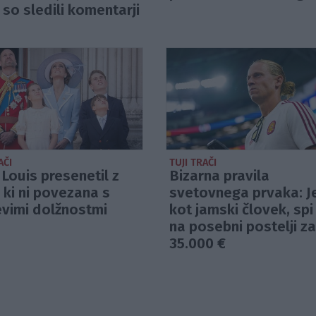
 so sledili komentarji
AČI
TUJI TRAČI
 Louis presenetil z
Bizarna pravila
, ki ni povezana s
svetovnega prvaka: J
evimi dolžnostmi
kot jamski človek, spi
na posebni postelji z
35.000 €