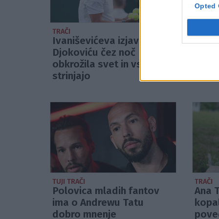
Opted 
TRAČI
TUJI TR
Ivaniševićeva izjava o
Princ
Djokoviću čez noč
obkrožila svet in vsi se
strinjajo
TUJI TRAČI
TRAČI
Polovica mladih fantov
Ana T
ima o Andrewu Tatu
kopal
dobro mnenje
poved