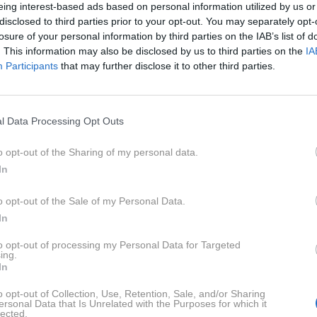
eing interest-based ads based on personal information utilized by us or
disclosed to third parties prior to your opt-out. You may separately opt-
losure of your personal information by third parties on the IAB’s list of
. This information may also be disclosed by us to third parties on the
IA
Participants
that may further disclose it to other third parties.
AČI
TUJI TRAČI
l Data Processing Opt Outs
legendarnega Halida
Ta zvezdnica balkans
ća ima znova razlog
estrade je postala
o opt-out of the Sharing of my personal data.
raznovanje
babica, čestitke kar
In
dežujejo
o opt-out of the Sale of my Personal Data.
In
to opt-out of processing my Personal Data for Targeted
ing.
In
o opt-out of Collection, Use, Retention, Sale, and/or Sharing
ersonal Data that Is Unrelated with the Purposes for which it
lected.