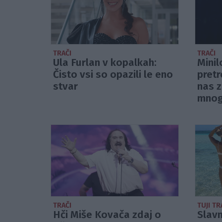
TRAČI
TRAČI
Ula Furlan v kopalkah:
Minil
Čisto vsi so opazili le eno
pretr
stvar
nas z
mnogi
TRAČI
TUJI TR
Hči Miše Kovača zdaj o
Slav