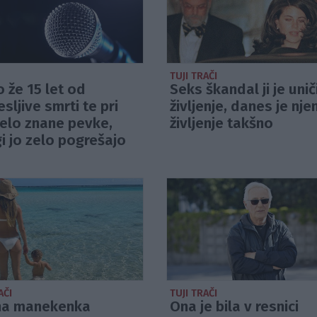
TUJI TRAČI
o že 15 let od
Seks škandal ji je unič
esljive smrti te pri
življenje, danes je nje
elo znane pevke,
življenje takšno
 jo zelo pogrešajo
AČI
TUJI TRAČI
na manekenka
Ona je bila v resnici