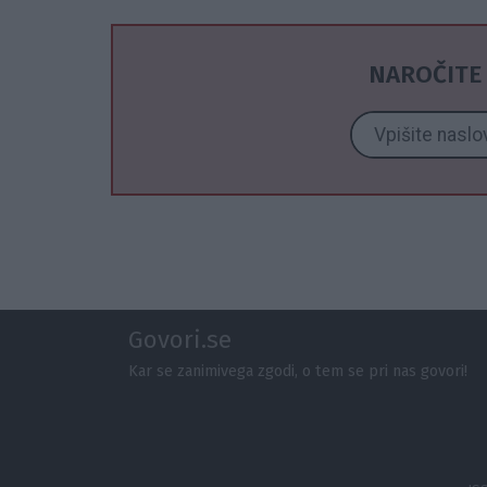
NAROČITE 
Govori.se
Kar se zanimivega zgodi, o tem se pri nas govori!