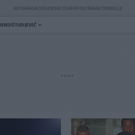
AVTOMAGAZIN
SENSA
COSMOPOLITAN
AKTIVNI
ELLE
RENDI
ŠTUDIJE
VEČ