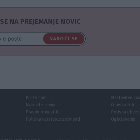
SE NA PREJEMANJE NOVIC
NAROČI SE
Pišite nam
Nastavitve za
Naročite revijo
O piškotkih
Pravno obvestilo
Potisna obvest
Politika varstva zasebnosti
Oglaševanje