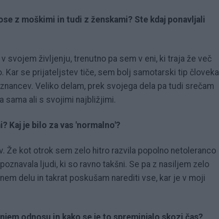
ose z moškimi in tudi z ženskami? Ste kdaj ponavljali
v svojem življenju, trenutno pa sem v eni, ki traja že več
o. Kar se prijateljstev tiče, sem bolj samotarski tip človeka
ko znancev. Veliko delam, prek svojega dela pa tudi srečam
 sama ali s svojimi najbližjimi.
? Kaj je bilo za vas 'normalno'?
v. Že kot otrok sem zelo hitro razvila popolno netoleranco
poznavala ljudi, ki so ravno takšni. Se pa z nasiljem zelo
m delu in takrat poskušam narediti vse, kar je v moji
ižnjem odnosu in kako se je to spreminjalo skozi čas?