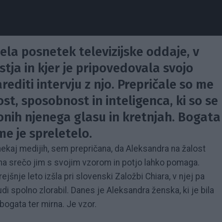
ela posnetek televizijske oddaje, v
stja in kjer je pripovedovala svojo
rediti intervju z njo. Prepričale so me
st, sposobnost in inteligenca, ki so se
tonih njenega glasu in kretnjah. Bogata
e je spreletelo.
ekaj medijih, sem prepričana, da Aleksandra na žalost
 na srečo jim s svojim vzorom in potjo lahko pomaga.
rejšnje leto izšla pri slovenski Založbi Chiara, v njej pa
udi spolno zlorabil. Danes je Aleksandra ženska, ki je bila
bogata ter mirna. Je vzor.