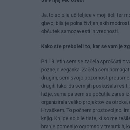
Ja, to so bile učiteljice v moji šoli ter 
glavo; bila je polna življenjskih modrost
občutek samozavesti in vrednosti.
Kako ste preboleli to, kar se vam je z
Pri 19 letih sem se začela sproščati z v
pozneje veganka. Začela sem pomagati 
drugim, sem svojo pozornost preusmerja
drugih tako, da sem jih poskušala rešiti,
lažje, sama pa sem se počutila zares 
organizirala veliko projektov za otroke,
Hrvaškem. To počnem prostovoljno. Imam
knjig. Knjige so bile tiste, ki so me reši
branje pomenijo ogromno v trenutkih, k