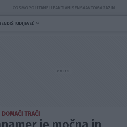
COSMOPOLITAN
ELLE
AKTIVNI
SENSA
AVTOMAGAZIN
RENDI
ŠTUDIJE
VEČ
DOMAČI TRAČI
pamer je močna in