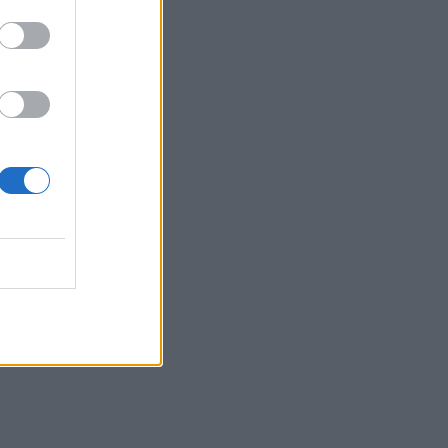
s
i
v
,