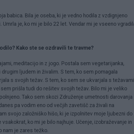
moja babica. Bila je oseba, ki je vedno hodila z vzdignjeno
i. Umrla je, ko mi je bilo 22 let. Vendar mi je vseeno vgradil
godilo? Kako ste se ozdravili te travme?
ajami, meditacijo in z jogo. Postala sem vegetarijanka,
drugim ljudem in živalim. S tem, ko sem pomagala
la s svojih težav. S tem, ko sem se ukvarjala s težavami
 sem prišla tudi do rešitev svojih težav. Bilo mi je veliko
izpolnjeno. Tako sem skozi Združenje umetnosti darovanja
 danes pa vodim eno od večjih zavetišč za živali na
 svojo založniško hišo, ki je izpolnitev moje ljubezni do
le vsakokrat, ko mi je bilo najhuje. Učenje, izobraževanje in
o nam je zares težko.