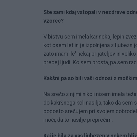
Ste sami kdaj vstopali v nezdrave odn
vzorec?
V bistvu sem imela kar nekaj lepih zvez 
kot osem let in je izpolnjena z ljubeznij
zato imam 'le' nekaj prijateljev in veli
precej ljudi. Ko sem prosta, pa sem rada
Kakšni pa so bili vaši odnosi z moškimi
Na srečo z njimi nikoli nisem imela teža
do kakršnega koli nasilja, tako da sem s
pogosto srečujem pri svojem dobrodelne
moči, da to nasilje preprečim.
Kaj je bila za vas ljubezen v nekem bl