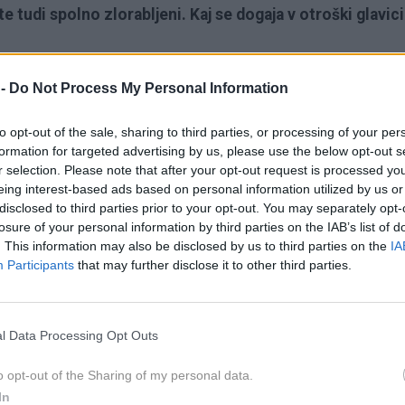
ste tudi spolno zlorabljeni. Kaj se dogaja v otroški glavici
ela štiri leta in pol. Ko sva se prvič srečala, mi je v škatli
 -
Do Not Process My Personal Information
v naši soseski. Golob je bil bel in zares čudovit. Že takrat
to opt-out of the sale, sharing to third parties, or processing of your per
e je očim zelo osrečil. Vendar živali nisem imela rada v
formation for targeted advertising by us, please use the below opt-out s
 'pobegnil'. In takrat je bilo prvič, ko je očim pokazal svoj
r selection. Please note that after your opt-out request is processed y
dejal, da nisem pridna punčka. Niti takrat niti leta pozneje
eing interest-based ads based on personal information utilized by us or
disclosed to third parties prior to your opt-out. You may separately opt-
vas nekdo leta in leta zmerja, ko leta in leta poslušate, da
losure of your personal information by third parties on the IAB’s list of
ko vas nekdo ne kliče po imenu, temveč vam vsakokrat reče,
. This information may also be disclosed by us to third parties on the
IA
, ki jo lahko komu rečete, pomeni pa nezaželen otrok),
Participants
that may further disclose it to other third parties.
nima ne zemlje ne vode. To sem si zapisala v dnevnik že v
edničarke zaželela, da se nikoli ne bi rodila, vendar sem na
l Data Processing Opt Outs
 je po pouku ostala z menoj, se z menoj pogovarjala in mi
a ne glede na to, kako težko je videti v tem trenutku, moram
o opt-out of the Sharing of my personal data.
vljenja sploh ni. Ta stavek, ta na prvi pogled preprost in
In