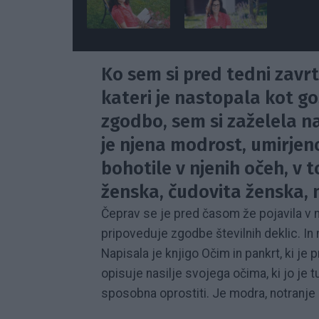
Ko sem si pred tedni zavrt
kateri je nastopala kot go
zgodbo, sem si zaželela na
je njena modrost, umirjeno
bohotile v njenih očeh, v 
ženska, čudovita ženska, m
Čeprav se je pred časom že pojavila v n
pripoveduje zgodbe številnih deklic. In
Napisala je knjigo Očim in pankrt, ki je p
opisuje nasilje svojega očima, ki jo je t
sposobna oprostiti. Je modra, notranje 