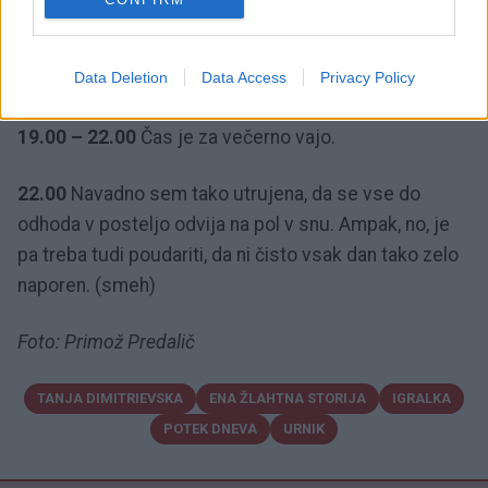
19.00
Pripravim se na večerno vajo, v avtu kaj
Data Deletion
Data Access
Privacy Policy
spotoma pojem, pokličem Alico, fanta, prijatelje ...
19.00 – 22.00
Čas je za večerno vajo.
22.00
Navadno sem tako utrujena, da se vse do
odhoda v posteljo odvija na pol v snu. Ampak, no, je
pa treba tudi poudariti, da ni čisto vsak dan tako zelo
naporen. (smeh)
Foto: Primož Predalič
TANJA DIMITRIEVSKA
ENA ŽLAHTNA STORIJA
IGRALKA
POTEK DNEVA
URNIK