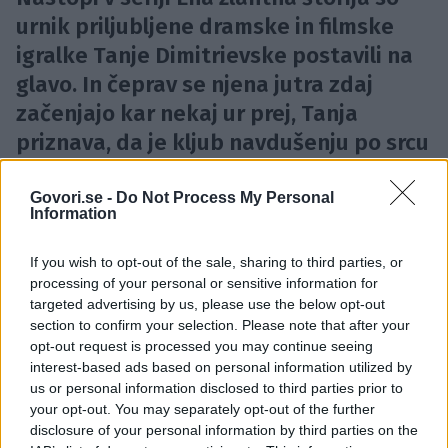
urnik priljubljene dramske in filmske
igralke Tanje Dimitrievske postavili na
glavo. In čeprav se njena jutra zdaj
začenjajo kar nekaj ur prej, Tanja
priznava, da je kljub navdušenju po srcu
in duši še vedno človek, ki bi se – če bi
se dalo – z velikim ovinkom izognil
Govori.se -
Do Not Process My Personal
Information
zgodnjemu zbujanju.
4.45
Ko snemam, se zbudim malce pred peto. No,
If you wish to opt-out of the sale, sharing to third parties, or
processing of your personal or sensitive information for
potem pa čisto zares vstanem ob petih.
targeted advertising by us, please use the below opt-out
section to confirm your selection. Please note that after your
5.00–5.10
Izginem v kopalnico, kjer se pripravim na
opt-out request is processed you may continue seeing
nov dan.
interest-based ads based on personal information utilized by
us or personal information disclosed to third parties prior to
your opt-out. You may separately opt-out of the further
5.10–5.15
Ta del dneva je pri meni namenjen
disclosure of your personal information by third parties on the
meditaciji.