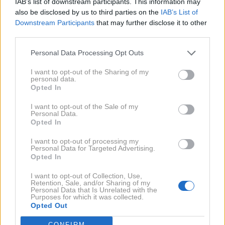
IAB’s list of downstream participants. This information may
also be disclosed by us to third parties on the
IAB’s List of
Downstream Participants
that may further disclose it to other
5.15 – 5.25
Skuham si 'earl gray' in telovadim z očmi,
third parties.
nato pa se malce prepustim brezdelju in se potem
Personal Data Processing Opt Outs
vedno čudim, kam mi je zbežal čas. (smeh)
I want to opt-out of the Sharing of my
personal data.
5.45
Odpravim se od doma, čez pol ure pa sem že
Opted In
parkirana pred studiem.
I want to opt-out of the Sale of my
Personal Data.
Opted In
6.15 – 7.00
Čas, ki ga preživim v maski in tuhtam, da
bi bilo morda bolje, da bi vstala 7 minut prej. (smeh)
I want to opt-out of processing my
Personal Data for Targeted Advertising.
Opted In
7.00 –9.30
Snemam, uživam in pozabim, da sem
I want to opt-out of Collection, Use,
zaspana.
Retention, Sale, and/or Sharing of my
Personal Data that Is Unrelated with the
Purposes for which it was collected.
Opted Out
14.00
Spet pristanem v maski in do 18.00 spet
snemam.
CONFIRM