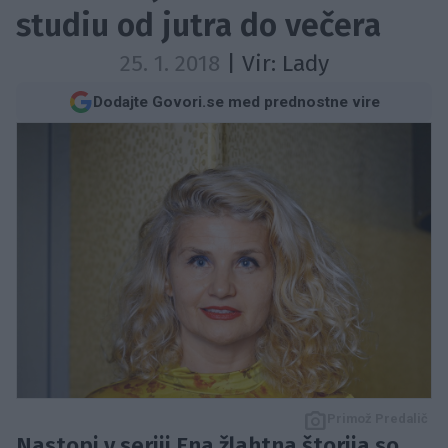
studiu od jutra do večera
25. 1. 2018
| Vir:
Lady
Dodajte Govori.se med prednostne vire
Primož Predalič
Nastopi v seriji Ena žlahtna štorija so