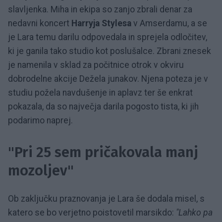
slavljenka. Miha in ekipa so zanjo zbrali denar za
nedavni koncert
Harryja Stylesa
v Amserdamu, a se
je Lara temu darilu odpovedala in sprejela odločitev,
ki je ganila tako studio kot poslušalce. Zbrani znesek
je namenila v sklad za počitnice otrok v okviru
dobrodelne akcije Dežela junakov. Njena poteza je v
studiu požela navdušenje in aplavz ter še enkrat
pokazala, da so največja darila pogosto tista, ki jih
podarimo naprej.
"Pri 25 sem pričakovala manj
mozoljev"
Ob zaključku praznovanja je Lara še dodala misel, s
katero se bo verjetno poistovetil marsikdo:
"Lahko pa