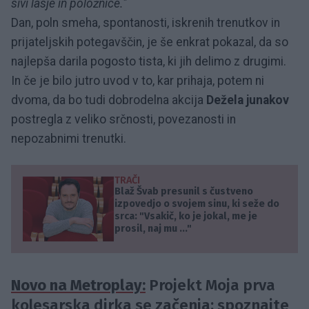
sivi lasje in položnice."
Dan, poln smeha, spontanosti, iskrenih trenutkov in
prijateljskih potegavščin, je še enkrat pokazal, da so
najlepša darila pogosto tista, ki jih delimo z drugimi.
In če je bilo jutro uvod v to, kar prihaja, potem ni
dvoma, da bo tudi dobrodelna akcija
Dežela junakov
postregla z veliko srčnosti, povezanosti in
nepozabnimi trenutki.
TRAČI
Blaž Švab presunil s čustveno
izpovedjo o svojem sinu, ki seže do
srca: "Vsakič, ko je jokal, me je
prosil, naj mu ..."
Novo na Metroplay:
Projekt Moja prva
kolesarska dirka se začenja: spoznajte