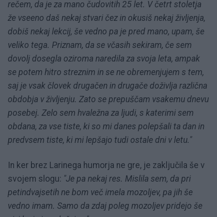
rečem, da je za mano čudovitih 25 let. V četrt stoletja
že vseeno daš nekaj stvari čez in okusiš nekaj življenja,
dobiš nekaj lekcij, še vedno pa je pred mano, upam, še
veliko tega. Priznam, da se včasih sekiram, če sem
dovolj dosegla oziroma naredila za svoja leta, ampak
se potem hitro streznim in se ne obremenjujem s tem,
saj je vsak človek drugačen in drugače doživlja različna
obdobja v življenju. Zato se prepuščam vsakemu dnevu
posebej. Zelo sem hvaležna za ljudi, s katerimi sem
obdana, za vse tiste, ki so mi danes polepšali ta dan in
predvsem tiste, ki mi lepšajo tudi ostale dni v letu."
In ker brez Larinega humorja ne gre, je zaključila še v
svojem slogu:
"Je pa nekaj res. Mislila sem, da pri
petindvajsetih ne bom več imela mozoljev, pa jih še
vedno imam. Samo da zdaj poleg mozoljev pridejo še