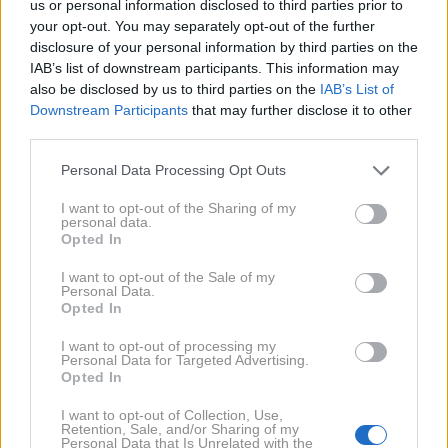
us or personal information disclosed to third parties prior to
pripravi koktejlov z dodatnim presenečenjem, Denis
your opt-out. You may separately opt-out of the further
pa dva litra hruškovega soka, bonbone in – v svojem
disclosure of your personal information by third parties on the
značilnem slogu – še knjigo z osebnim prispevkom.
IAB’s list of downstream participants. This information may
also be disclosed by us to third parties on the
IAB’s List of
Posebno noto so dodali tudi poslušalci, ki so se
Downstream Participants
that may further disclose it to other
oglašali v eter in Lari namenili rojstnodnevne želje, v
third parties.
studio pa je prispela še torta v obliki barbike, ki jo je
Personal Data Processing Opt Outs
prijetno presenetila.
I want to opt-out of the Sharing of my
personal data.
Opted In
I want to opt-out of the Sale of my
Personal Data.
Opted In
I want to opt-out of processing my
Personal Data for Targeted Advertising.
Opted In
I want to opt-out of Collection, Use,
Retention, Sale, and/or Sharing of my
Personal Data that Is Unrelated with the