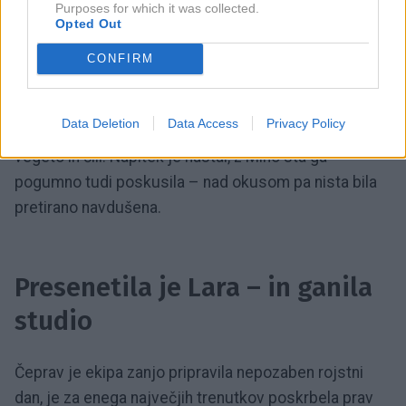
3 / 3
Purposes for which it was collected.
Opted Out
Radio 1
CONFIRM
Za konec pa je sledil še rojstnodnevni izziv. Lara je
morala pripraviti svojo različico "pumpkin spice
Data Deletion
Data Access
Privacy Policy
latteja". Na voljo je dobila izdolbeno bučo, mleko,
vegeto in čili. Napitek je nastal, z Miho sta ga
pogumno tudi poskusila – nad okusom pa nista bila
pretirano navdušena.
Presenetila je Lara – in ganila
studio
Čeprav je ekipa zanjo pripravila nepozaben rojstni
dan, je za enega največjih trenutkov poskrbela prav