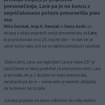
presenečenja, Lara pa je na koncu z
nepričakovano potezo presenetila prav
vse.
Miha Deželak, Anja H. Ramšak
in
Denis Avdić
so
skupaj z ekipo pripravili serijo presenečenj za
Laro
,
ki je praznovala svoj 25. rojstni dan – in dan se je
začel točno tako, kot se za takšno priložnost spodobi.
"Dobro jutro, Lara, vse najboljše! Lara je stara 25!"
je
začel Denis in takoj poskrbel za slavnostno noto. Lara
je priznala, da je z družino že malo praznovala,
nazdravila pa še ni – sama sebi je namreč obljubila,
da ta mesec ne bo pila.
Jutranji prijatelji so njeno odločitev do zdaj skrbno