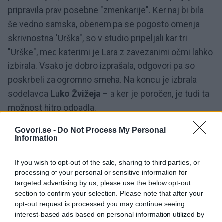
pripravila prav posebne "zmenkarije". Ker naj bi bila
še vedno samska, obenem pa se pogosto omenja
skrivnostna "Urška", so v studio pripeljali kar tri
"Urške", med katerimi je Lara z zavezanimi očmi lahko
izbirala. Vsako je dobro izprašala, odgovori pa so
poskrbeli za ogromno smeha. Na koncu je izbrala
sodelavca
Luko Žvižeja
– a ker je poročen, je tudi ta
možnost hitro odpadla.
Govori.se -
Do Not Process My Personal
Darila, torta in rojstnodnevni
Information
izziv
If you wish to opt-out of the sale, sharing to third parties, or
processing of your personal or sensitive information for
targeted advertising by us, please use the below opt-out
Presenečenj s tem še ni bilo konec. Prijatelji Denis
section to confirm your selection. Please note that after your
Avdić Showa so jo obdarili po svoje: Miha ji je
opt-out request is processed you may continue seeing
prinesel testenine s proteini in sladico, Anja knjigo o
interest-based ads based on personal information utilized by