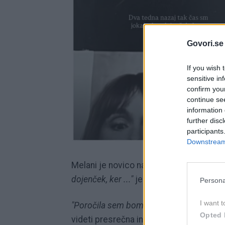
Govori.se
If you wish 
sensitive in
confirm you
continue se
information 
further disc
participants
Downstream 
Melani je novico najprej delila na Insta
dojenček, ker ..."
je zapisala v prvi objav
Persona
I want t
"Poročila sem bom s svojim najboljšim p
Opted 
videti presrečna in ob tem ponosno raz