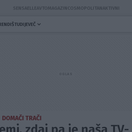
SENSA
ELLE
AVTOMAGAZIN
COSMOPOLITAN
AKTIVNI
RENDI
ŠTUDIJE
VEČ
DOMAČI TRAČI
emi, zdaj pa je naša TV-