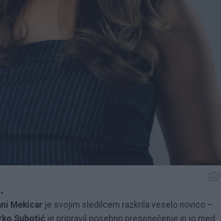
.
ni Mekicar
je svojim sledilcem razkrila veselo novico –
rko Subotić
je pripravil posebno presenečenje in jo med