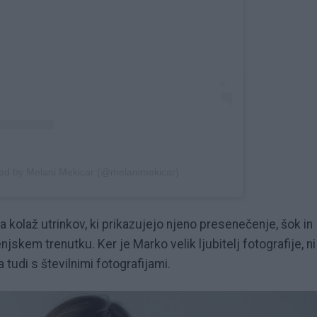
red by Melani Mekicar (@melanimekicar)
 kolaž utrinkov, ki prikazujejo njeno presenečenje, šok in
em trenutku. Ker je Marko velik ljubitelj fotografije, ni
 tudi s številnimi fotografijami.