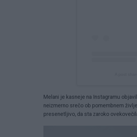
A post sha
Melani je kasneje na Instagramu objavila
neizmerno srečo ob pomembnem življenjsk
presenetljivo, da sta zaroko ovekovečila