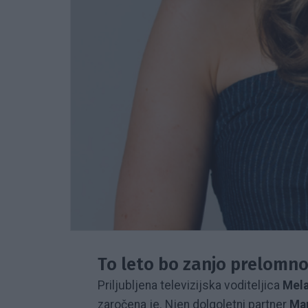
To leto bo zanjo prelomno
Priljubljena televizijska voditeljica
Mela
zaročena je. Njen dolgoletni partner
Ma