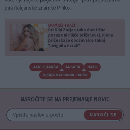
pas italijanske znamke Pinko.
DOMAČI TRAČI
Pri Niki Zorjan tako drastične
poteze ni nihče pričakoval, njena
pričeska je oboževalce takoj
"dvignila v zrak"
JANEZ JANŠA
ANKARA
NATO
URŠKA BAČOVNIK JANŠA
NAROČITE SE NA PREJEMANJE NOVIC
NAROČI SE