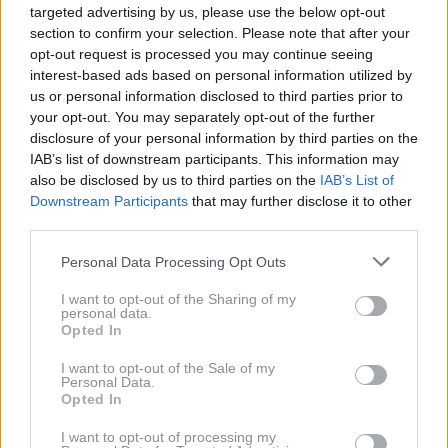
targeted advertising by us, please use the below opt-out
section to confirm your selection. Please note that after your
Prav ta modni dodatek je zaokrožil njen videz in
opt-out request is processed you may continue seeing
postal pomemben detajl večerne toalete. Cene pasov
interest-based ads based on personal information utilized by
us or personal information disclosed to third parties prior to
znamke Pinko se običajno gibljejo med 90 in 120 evri,
your opt-out. You may separately opt-out of the further
na spletu pa je mogoče najti zelo podoben model,
disclosure of your personal information by third parties on the
kakršnega je nosila Urška Bačovnik Janša, za približno
IAB’s list of downstream participants. This information may
also be disclosed by us to third parties on the
IAB’s List of
125 evrov
.
Downstream Participants
that may further disclose it to other
third parties.
Pričeska je bila tokrat zelo preprosta. Dolgi lasi so ji
Personal Data Processing Opt Outs
padali čez ramena, s čimer je ostala zvesta
elegantnemu in prefinjenemu slogu.
I want to opt-out of the Sharing of my
personal data.
Opted In
I want to opt-out of the Sale of my
Personal Data.
Opted In
I want to opt-out of processing my