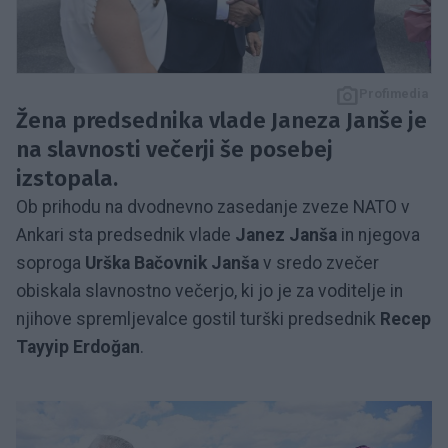
Profimedia
Žena predsednika vlade Janeza Janše je
na slavnosti večerji še posebej
izstopala.
Ob prihodu na dvodnevno zasedanje zveze NATO v
Ankari sta predsednik vlade
Janez Janša
in njegova
soproga
Urška Bačovnik Janša
v sredo zvečer
obiskala slavnostno večerjo, ki jo je za voditelje in
njihove spremljevalce gostil turški predsednik
Recep
Tayyip Erdoğan
.