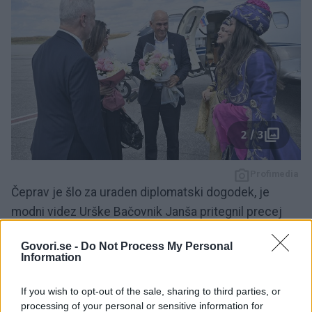
2 / 3
Profimedia
Čeprav je šlo za uraden diplomatski dogodek, je
modni videz Urške Bačovnik Janša pritegnil precej
pozornosti. Izbrala je elegantno dolgo črno obleko, ki
Govori.se -
Do Not Process My Personal
jo je kombinirala s črno pisemsko torbico in odprtimi
Information
sandali. Posebej pa je izstopal pas italijanske modne
znamke
Pinko
, ki ima prepoznavno okroglo sponko z
If you wish to opt-out of the sale, sharing to third parties, or
processing of your personal or sensitive information for
dvema pticama.