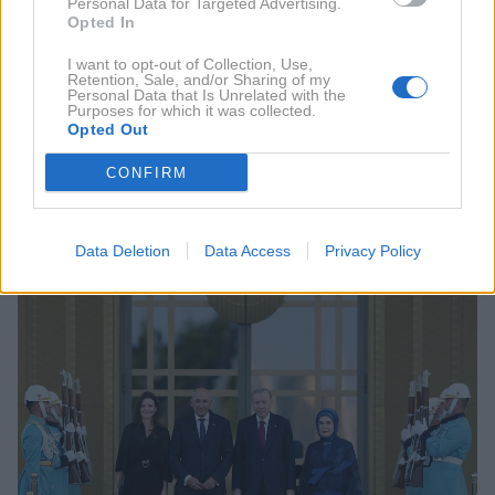
Personal Data for Targeted Advertising.
Opted In
I want to opt-out of Collection, Use,
Retention, Sale, and/or Sharing of my
Personal Data that Is Unrelated with the
Purposes for which it was collected.
Opted Out
CONFIRM
Data Deletion
Data Access
Privacy Policy