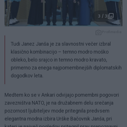
3 / 3
Profimedia
Tudi Janez Janša je za slavnostni večer izbral
klasično kombinacijo – temno modro moško
obleko, belo srajco in temno modro kravato,
primerno za enega najpomembnejših diplomatskih
dogodkov leta.
Medtem ko se v Ankari odvijajo pomembni pogovori
zavezništva NATO, je na družabnem delu srečanja
pozornost ljubiteljev mode pritegnila predvsem
elegantna modna izbira Urške Bačovnik Janša, pri
kateri je največ pogledov pritegnil prav prepoznavni