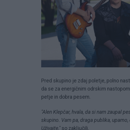
Pred skupino je zdaj poletje, polno nas
da se za energičnim odrskim nastopom sk
petje in dobra pesem.
"Alen Klepčar, hvala, da si nam zaupal pe
skupino. Vam pa, draga publika, upamo, d
Uživajte,"
so zaključili.