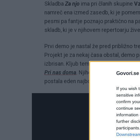
Skladba
Za njo
ima pri članih skupine
V
namreč ena izmed zasedb, ki je pomemb
pesmi pa fantje poznajo praktično na pa
skladb, ki je v njihovem repertoarju živ
Prvi demo je nastal že pred približno t
Projekt je za nekaj časa obstal, demo 
izbrisan. Kljub temu fantje nad idejo ni
Pri nas doma
. Njihova izvedba je požel
Govori.se
postala eden najbolj gledanih glasben
If you wish 
sensitive in
confirm you
continue se
information 
further disc
participants
Downstream 