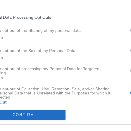
l Data Processing Opt Outs
o opt-out of the Sharing of my personal data.
In
o opt-out of the Sale of my Personal Data.
In
to opt-out of processing my Personal Data for Targeted
ing.
In
o opt-out of Collection, Use, Retention, Sale, and/or Sharing
ersonal Data that Is Unrelated with the Purposes for which it
lected.
Out
nergičnih koncertih in skladbah, kot sta
Pina Colada
in
Ba
CONFIRM
 mirnejšo in bolj čustveno plat skupine Vzrock. V
tje, ki ga fantje obožujejo.