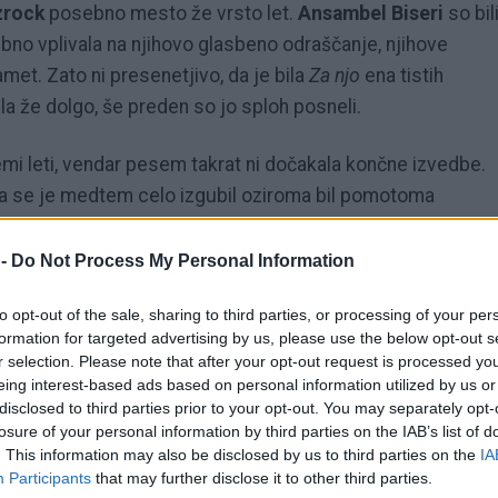
zrock
posebno mesto že vrsto let.
Ansambel Biseri
so bil
no vplivala na njihovo glasbeno odraščanje, njihove
met. Zato ni presenetjivo, da je bila
Za njo
ena tistih
ela že dolgo, še preden so jo sploh posneli.
remi leti, vendar pesem takrat ni dočakala končne izvedbe.
pa se je medtem celo izgubil oziroma bil pomotoma
so obupali. Novo priložnost je skladba dobila letos v oddaji
a izjemen odziv gledalcev in poslušalcev, na YouTubu pa je
 -
Do Not Process My Personal Information
ih nastopov sezone.
to opt-out of the sale, sharing to third parties, or processing of your per
formation for targeted advertising by us, please use the below opt-out s
r selection. Please note that after your opt-out request is processed y
eing interest-based ads based on personal information utilized by us or
disclosed to third parties prior to your opt-out. You may separately opt-
losure of your personal information by third parties on the IAB’s list of
. This information may also be disclosed by us to third parties on the
IA
Participants
that may further disclose it to other third parties.