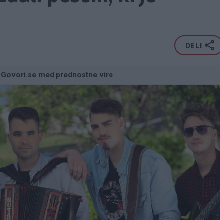
DELI
 Govori.se med prednostne vire