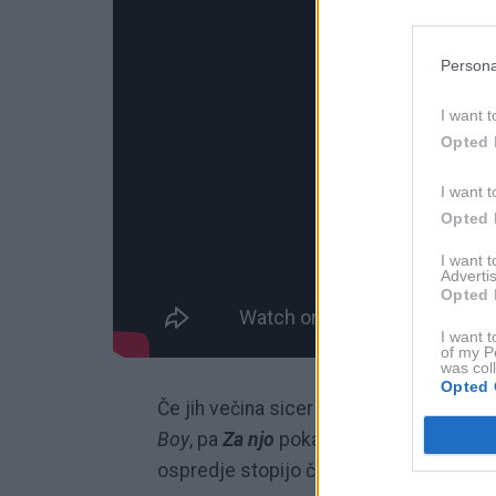
Persona
I want t
Opted 
I want t
Opted 
I want 
Advertis
Opted 
I want t
of my P
was col
Opted 
Če jih večina sicer pozna predvsem po e
Boy
, pa
Za njo
pokaže nekoliko drugačno,
ospredje stopijo čustva in večglasno pe