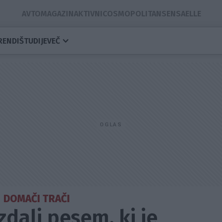
AVTOMAGAZIN
AKTIVNI
COSMOPOLITAN
SENSA
ELLE
RENDI
ŠTUDIJE
VEČ
DOMAČI TRAČI
dali pesem, ki je