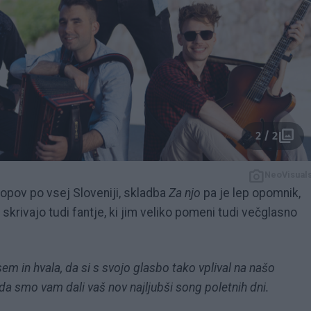
2 / 2
NeoVisual
topov po vsej Sloveniji, skladba
Za njo
pa je lep opomnik,
rivajo tudi fantje, ki jim veliko pomeni tudi večglasno
sem in hvala, da si s svojo glasbo tako vplival na našo
a smo vam dali vaš nov najljubši song poletnih dni.