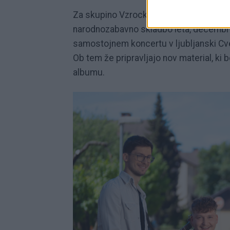
Za skupino Vzrock je sicer zelo uspeš
narodnozabavno skladbo leta, decembra
samostojnem koncertu v ljubljanski Cvetl
Ob tem že pripravljajo nov material, k
albumu.