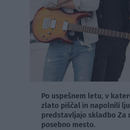
Po uspešnem letu, v katere
zlato piščal in napolnili l
predstavljajo skladbo Za n
posebno mesto.