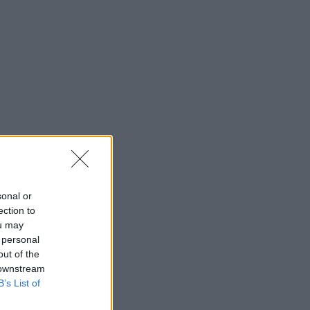
i
sonal or
ection to
ou may
 personal
out of the
 downstream
B’s List of