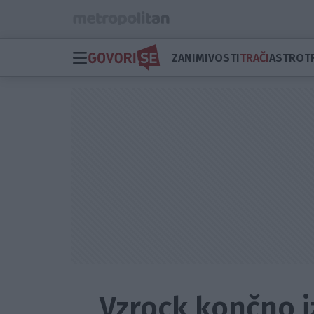
ZANIMIVOSTI
TRAČI
ASTRO
T
Vzrock končno iz