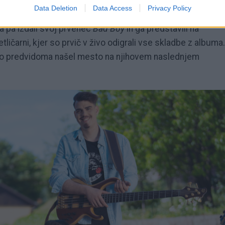
Data Deletion
Data Access
Privacy Policy
no obdobje. S skladbo
Čira Čara
so prejeli zlato piščal za
 pa izdali svoj prvenec
Bad Boy
in ga predstavili na
ičarni, kjer so prvič v živo odigrali vse skladbe z albuma.
i bo predvidoma našel mesto na njihovem naslednjem