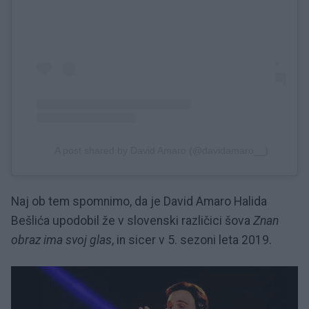
A post shared by David Amaro (@davidamaro__)
Naj ob tem spomnimo, da je David Amaro Halida
Bešlića upodobil že v slovenski različici šova
Znan
obraz ima svoj glas
, in sicer v 5. sezoni leta 2019.