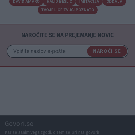
DAVID AMARO
HALID BEŠLIĆ
IMITACIJA
ODDAJA
TVOJE LICE ZVUČI POZNATO
NAROČITE SE NA PREJEMANJE NOVIC
NAROČI SE
Govori.se
Kar se zanimivega zgodi, o tem se pri nas govori!