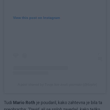
View this post on Instagram
A post shared by Tvoje lice zvuči poznato (@tlzphr)
Tudi
Mario Roth
je poudaril, kako zahtevna je bila ta
preobrazba:
"David, ali se sploh zavedaš, kako težko