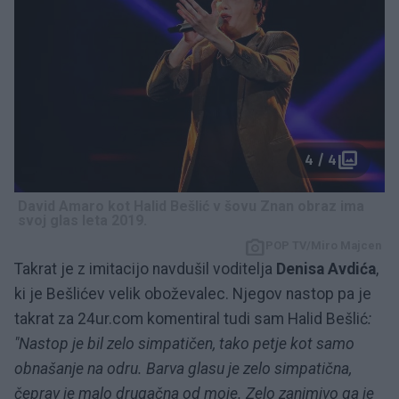
4 / 4
David Amaro kot Halid Bešlić v šovu Znan obraz ima
svoj glas leta 2019.
POP TV/Miro Majcen
Takrat je z imitacijo navdušil voditelja
Denisa Avdića
,
ki je Bešlićev velik oboževalec. Njegov nastop pa je
takrat za 24ur.com komentiral tudi sam Halid Bešlić
:
"Nastop je bil zelo simpatičen, tako petje kot samo
obnašanje na odru. Barva glasu je zelo simpatična,
čeprav je malo drugačna od moje. Zelo zanimivo ga je