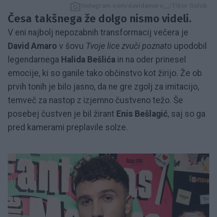
Instagram.com/davidamaro__/Tibor Golob
Česa takšnega že dolgo nismo videli.
V eni najbolj nepozabnih transformacij večera je
David Amaro
v šovu
Tvoje lice zvuči poznato
upodobil
legendarnega
Halida Bešlića
in na oder prinesel
emocije, ki so ganile tako občinstvo kot žirijo. Že ob
prvih tonih je bilo jasno, da ne gre zgolj za imitacijo,
temveč za nastop z izjemno čustveno težo. Še
posebej čustven je bil žirant
Enis Bešlagić
, saj so ga
pred kamerami preplavile solze.