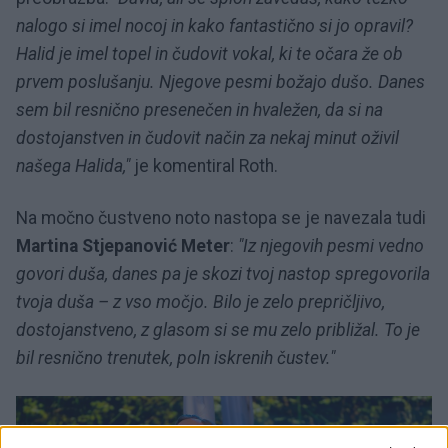
nalogo si imel nocoj in kako fantastično si jo opravil?
Halid je imel topel in čudovit vokal, ki te očara že ob
prvem poslušanju. Njegove pesmi božajo dušo. Danes
sem bil resnično presenečen in hvaležen, da si na
dostojanstven in čudovit način za nekaj minut oživil
našega Halida,"
je komentiral Roth.
Na močno čustveno noto nastopa se je navezala tudi
Martina Stjepanović Meter
:
"Iz njegovih pesmi vedno
govori duša, danes pa je skozi tvoj nastop spregovorila
tvoja duša – z vso močjo. Bilo je zelo prepričljivo,
dostojanstveno, z glasom si se mu zelo približal. To je
bil resnično trenutek, poln iskrenih čustev."