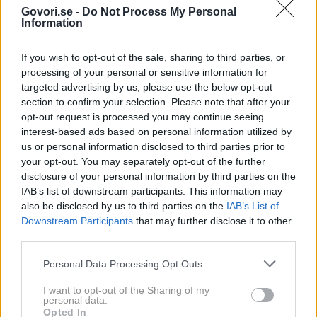
Govori.se -
Do Not Process My Personal
Information
If you wish to opt-out of the sale, sharing to third parties, or
processing of your personal or sensitive information for
targeted advertising by us, please use the below opt-out
section to confirm your selection. Please note that after your
opt-out request is processed you may continue seeing
interest-based ads based on personal information utilized by
us or personal information disclosed to third parties prior to
3 / 4
your opt-out. You may separately opt-out of the further
disclosure of your personal information by third parties on the
IAB’s list of downstream participants. This information may
Nova Tv/Luka Dubroja
also be disclosed by us to third parties on the
IAB’s List of
Podobnega mnenja je bil tudi
Goran Navojec
:
"Lepo,
Downstream Participants
that may further disclose it to other
ganljivo in čustveno – vse to si prinesel na oder. Kar je
third parties.
pri njegovi energiji fascinantno, je njegova skromnost.
Personal Data Processing Opt Outs
Danes vsi iščemo spektakel in pozornost, ti pa si nam
I want to opt-out of the Sharing of my
predstavil človeka, ki je bil skromen in ponižen, a hkrati
personal data.
Opted In
velik in izjemen glasbenik,"
je dejal Navojec.