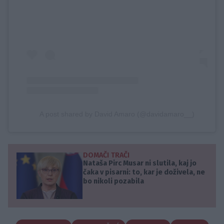
A post shared by David Amaro (@davidamaro__)
DOMAČI TRAČI
Nataša Pirc Musar ni slutila, kaj jo
čaka v pisarni: to, kar je doživela, ne
bo nikoli pozabila