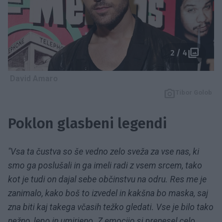
2 / 4
David Amaro
Tibor Golob
Poklon glasbeni legendi
"Vsa ta čustva so še vedno zelo sveža za vse nas, ki
smo ga poslušali in ga imeli radi z vsem srcem, tako
kot je tudi on dajal sebe občinstvu na odru. Res me je
zanimalo, kako boš to izvedel in kakšna bo maska, saj
zna biti kaj takega včasih težko gledati. Vse je bilo tako
nežno, lepo in umirjeno. Z emocijo si prenesel celo