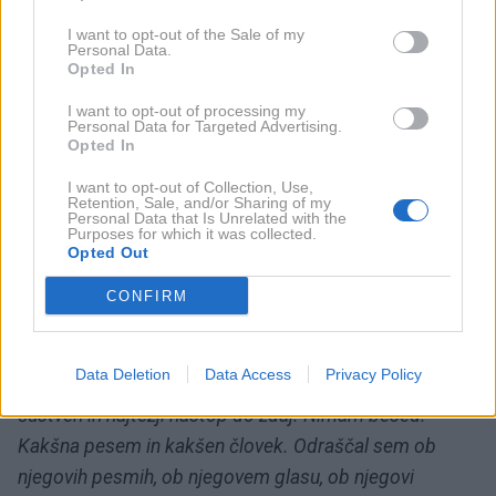
I want to opt-out of the Sale of my
Personal Data.
David Amaro je s to transformacijo še enkrat dokazal,
Opted In
kako močan vtis lahko pusti nastop, ko se talent
I want to opt-out of processing my
združi z iskrenimi čustvi. Njegova interpretacija je
Personal Data for Targeted Advertising.
Opted In
mnoge spomnila, zakaj so pesmi Halida Bešlića
pustile neizbrisen pečat na glasbeni sceni.
I want to opt-out of Collection, Use,
Retention, Sale, and/or Sharing of my
Personal Data that Is Unrelated with the
Purposes for which it was collected.
David Amaro je že drugič
Opted Out
postal Halid Bešlić
CONFIRM
Po nastopu se je na Instagramu odzval tudi David
Data Deletion
Data Access
Privacy Policy
Amaro, ki je po zahtevnem nastopu zapisal:
"Najbolj
čustven in najtežji nastop do zdaj. Nimam besed.
Kakšna pesem in kakšen človek. Odraščal sem ob
njegovih pesmih, ob njegovem glasu, ob njegovi