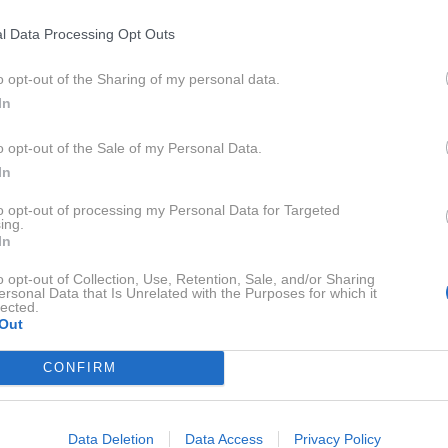
ncesa Diana
, priljubljena princesa vseh časov, kar je
drobnosti iz njenega življenja. Eno najpogosteje
l Data Processing Opt Outs
 obleki je bila pokopana priljubljena princesa?« Ta podatek
o opt-out of the Sharing of my personal data.
e pred kratkim pa se je izvedelo, v kateri toaleti je bila
In
ke. Po dostopnih informacijah je Diana obleko izbrala sama
je bil posebej pri srcu.
o opt-out of the Sale of my Personal Data.
In
to opt-out of processing my Personal Data for Targeted
ing.
In
o opt-out of Collection, Use, Retention, Sale, and/or Sharing
ersonal Data that Is Unrelated with the Purposes for which it
lected.
Out
CONFIRM
Data Deletion
Data Access
Privacy Policy