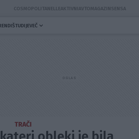
COSMOPOLITAN
ELLE
AKTIVNI
AVTOMAGAZIN
SENSA
RENDI
ŠTUDIJE
VEČ
TRAČI
kateri obleki je bila