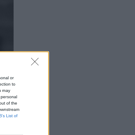
sonal or
ection to
ou may
 personal
out of the
fimedia
 downstream
B’s List of