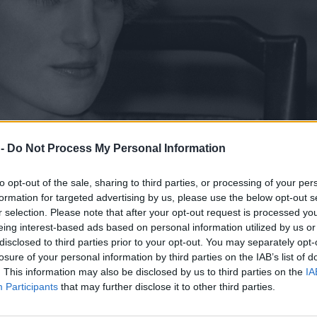
 -
Do Not Process My Personal Information
to opt-out of the sale, sharing to third parties, or processing of your per
formation for targeted advertising by us, please use the below opt-out s
r selection. Please note that after your opt-out request is processed y
eing interest-based ads based on personal information utilized by us or
disclosed to third parties prior to your opt-out. You may separately opt-
Pro
losure of your personal information by third parties on the IAB’s list of
 je Diana obleko izbrala sama tik pred
. This information may also be disclosed by us to third parties on the
IA
Participants
that may further disclose it to other third parties.
i ji je bil posebej pri srcu.