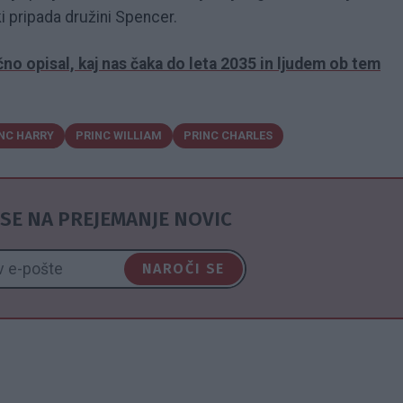
i pripada družini Spencer.
no opisal, kaj nas čaka do leta 2035 in ljudem ob tem
NC HARRY
PRINC WILLIAM
PRINC CHARLES
SE NA PREJEMANJE NOVIC
NAROČI SE