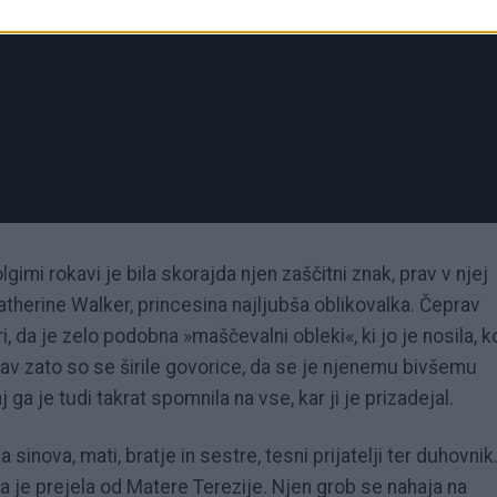
imi rokavi je bila skorajda njen zaščitni znak, prav v njej
 Katherine Walker, princesina najljubša oblikovalka. Čeprav
i, da je zelo podobna »maščevalni obleki«, ki jo je nosila, k
rav zato so se širile govorice, da se je njenemu bivšemu
a je tudi takrat spomnila na vse, kar ji je prizadejal.
 sinova, mati, bratje in sestre, tesni prijatelji ter duhovnik
 ga je prejela od Matere Terezije. Njen grob se nahaja na