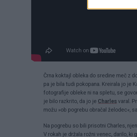
Črna koktajl obleka do sredine meč z dolg
pa je bila tudi pokopana. Kreirala jo je
fotografije obleke ni na spletu, se govor
je bilo razkrito, da jo je
Charles
varal. P
možu »ob pogrebu obračal želodec«, saj g
Na pogrebu so bili prisotni Charles, njena
V rokah je držala rožni venec, darilo, ki