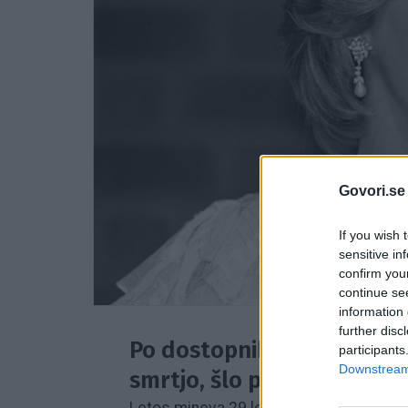
Govori.se
If you wish 
sensitive in
confirm you
continue se
information 
further disc
Po dostopnih informacijah
participants
Downstream 
smrtjo, šlo pa je za model, k