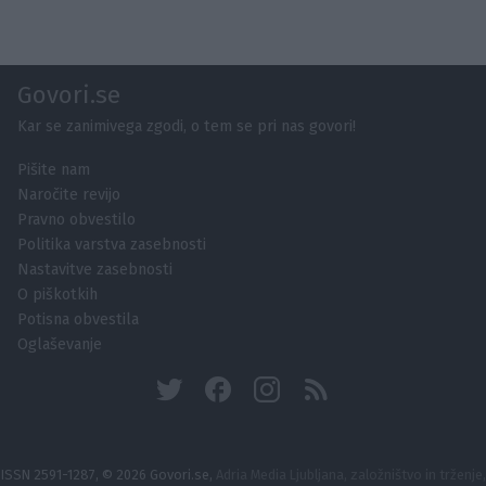
Govori.se
Kar se zanimivega zgodi, o tem se pri nas govori!
Pišite nam
Naročite revijo
Pravno obvestilo
Politika varstva zasebnosti
Nastavitve zasebnosti
O piškotkih
Potisna obvestila
Oglaševanje
ISSN 2591-1287, © 2026 Govori.se,
Adria Media Ljubljana, založništvo in trženje,