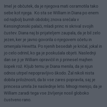
Imel je občutek, da je njegova mati osramotila tako
sebe kot njega. Ko sta se William in Diana po enem
od najbolj burnih obdobij znova srečala v
Kensingtonski palači, mladi princ ni skrival svojih
čustev. Diana naj bi prijateljem zaupala, da je bil zelo
jezen, ker je javno govorila o njegovem očetu in
omenjala Hewitta. Po njenih besedah je kričal, jokal in
jo celo odrinil, ko ga je poskušala objeti. Naslednji
dan se ji je William opravičil in ji prinesel majhen
šopek rož. Kljub temu je Diana menila, da je njun
odnos utrpel nepopravljivo škodo. Žal nikoli nista
dobila priložnosti, da bi vse zares popravila, saj je
princesa umrla že naslednje leto. Mnogi menijo, da je
William zaradi tega vse življenje nosil globoko
čustveno rano.