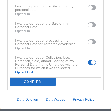
veliko spremenilo. Kako zelo se je njun odnos
I want to opt-out of the Sharing of my
spremenil, naj bi pokazal tudi dogodek na neki zabavi,
personal data.
Opted In
kjer je kralj
Karel
glasno prepeval. Ko je pogovor
nanesel na to, kako starši včasih spravljajo svoje
I want to opt-out of the Sale of my
Personal Data.
otroke v zadrego, je William dejal: »Oče me ne
Opted In
spravlja v zadrego, mama pa.«
I want to opt-out of processing my
Personal Data for Targeted Advertising.
Opted In
Njegovo jezo naj bi sprožila tudi materina zveza z
majorjem Jamesom Hewittom. Njuno razmerje je
I want to opt-out of Collection, Use,
Retention, Sale, and/or Sharing of my
bilo tako odmevno in javno izpostavljeno, da še danes
Personal Data that Is Unrelated with the
Purposes for which it was collected.
krožijo govorice, da naj bi bil Hewitt pravi oče princa
Opted Out
Harryja, kar Harry sicer odločno zavrača. William naj bi
CONFIRM
sovražil dejstvo, da se je vse odvijalo pred očmi
javnosti in televizijskih kamer, saj se je bal posmeha
vrstnikov, kar se je po navedbah biografije tudi
Data Deletion
Data Access
Privacy Policy
zgodilo.