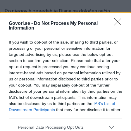
Po njegovih besedah je Diana na določen način
vplivala na oblikovanje značajev Williama in Harryja
Govori.se -
Do Not Process My Personal
ter na razlike med njima. Medtem ko je bil Harry
Information
obvarovan pred marsičim, je bodoči kralj William že
If you wish to opt-out of the sale, sharing to third parties, or
kot otrok občutil negativne posledice toksičnega
processing of your personal or sensitive information for
odnosa svojih staršev. Celotna situacija ga je po
targeted advertising by us, please use the below opt-out
svoje celo še bolj zbližala z očetom. Jobson je
section to confirm your selection. Please note that after your
opt-out request is processed you may continue seeing
zapisal, da za Williama šola ni predstavljala le zabave,
interest-based ads based on personal information utilized by
temveč tudi oddih od vse večje materine potrebe, da
us or personal information disclosed to third parties prior to
se nanj opira kot na čustveno oporo.
your opt-out. You may separately opt-out of the further
disclosure of your personal information by third parties on the
IAB’s list of downstream participants. This information may
To je pozneje potrdila tudi sama Diana. William je
also be disclosed by us to third parties on the
IAB’s List of
želel mater zaščititi in je nekoč celo dejal, da bo, ko
Downstream Participants
that may further disclose it to other
third parties.
odraste, postal policist, da bi jo lahko varoval pred
vsem slabim. Po ločitvi njegovih staršev pa se je
Personal Data Processing Opt Outs