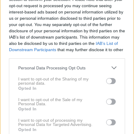
opt-out request is processed you may continue seeing
Profimedia
1 / 2
interest-based ads based on personal information utilized by
us or personal information disclosed to third parties prior to
Eden najbolj priljubljenih televizijskih voditeljev na
your opt-out. You may separately opt-out of the further
območju nekdanje Jugoslavije, Oliver Mlakar, danes
disclosure of your personal information by third parties on the
IAB’s list of downstream participants. This information may
praznuje 91. rojstni dan. Za njim je več kot 55 let
also be disclosed by us to third parties on the
IAB’s List of
uspešne kariere, še vedno pa občasno sodeluje pri
Downstream Participants
that may further disclose it to other
posameznih projektih. Kljub temu poudarja, da se na
third parties.
televizijske zaslone ne želi več vrniti. Danes z ženo
Personal Data Processing Opt Outs
Dunjo živi umirjeno življenje na podeželju pri
I want to opt-out of the Sharing of my
Samoboru. Skupaj imata dve hčerki, poročena pa sta
personal data.
Opted In
že več kot 60 let. Zadržano Dunjo, ki javnosti nikoli ni
bila tako poznana kot njen mož, je spoznal na začetku
I want to opt-out of the Sale of my
Personal Data.
svoje televizijske kariere. Njena prijateljica je namreč
Opted In
vodila knjižnico Radia Zagreb, kjer je stal tudi manjši
I want to opt-out of processing my
televizor. Berite dalje ...
Personal Data for Targeted Advertising.
Opted In
NAPREJ