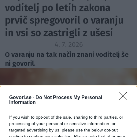
voditelj po letih zakona
prvič spregovoril o varanju
in vsi so zastrigli z ušesi
4. 7. 2026
O varanju na tak način znani voditelj še
ni govoril.
Govori.se -
Do Not Process My Personal
Information
If you wish to opt-out of the sale, sharing to third parties, or
processing of your personal or sensitive information for
targeted advertising by us, please use the below opt-out
section to confirm your selection. Please note that after your