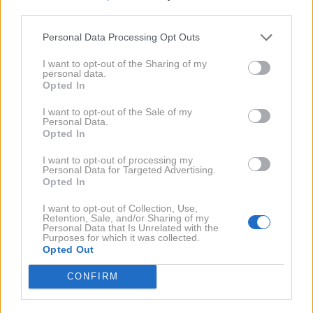
third parties.
Profimedia
Personal Data Processing Opt Outs
Oprah Winfrey in Stedman Graham: Ena od najbolj
I want to opt-out of the Sharing of my
personal data.
znanih TV-voditeljic na svetu Oprah Winfrey je že 30
Opted In
let srečna v objemu izbranca Stedmana Grahama.
I want to opt-out of the Sale of my
Par se je sicer leta 1992 tudi zaročil, poročila pa se
Personal Data.
do zdaj še nista. Zakaj se za sprehod do oltarja nista
Opted In
odločila, pa žal ni znano.
I want to opt-out of processing my
Personal Data for Targeted Advertising.
Opted In
I want to opt-out of Collection, Use,
Retention, Sale, and/or Sharing of my
Personal Data that Is Unrelated with the
Purposes for which it was collected.
Opted Out
CONFIRM