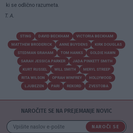
ki se odlično razumeta.
T. A.
STING
DAVID BECKHAM
VICTORIA BECKHAM
MATTHEW BRODERICK
ANNE BUYDENS
KIRK DOUGLAS
STEDMAN GRAHAM
TOM HANKS
GOLDIE HAWN
SARAH JESSICA PARKER
JADA PINKETT SMITH
KURT RUSSEL
WILL SMITH
MERYL STREEP
RITA WILSON
OPRAH WINFREY
HOLLYWOOD
LJUBEZEN
PARI
REKORD
ZVESTOBA
NAROČITE SE NA PREJEMANJE NOVIC
NAROČI SE