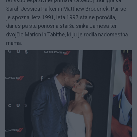
let skupnega življenja imata za seboj tudi igralka
Sarah Jessica Parker in Matthew Broderick. Par se
je spoznal leta 1991, leta 1997 sta se poročila,
danes pa sta ponosna starša sinka Jamesa ter
dvojčic Marion in Tabithe, ki ju je rodila nadomestna
mama.