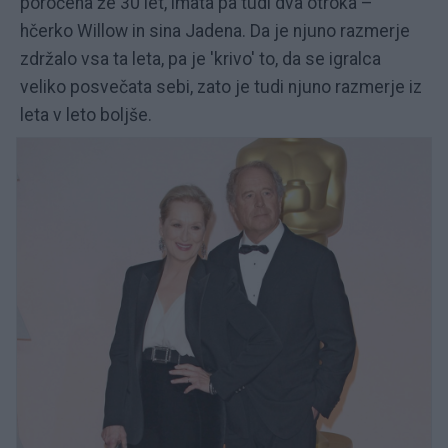
poročena že 30 let, imata pa tudi dva otroka –
hčerko Willow in sina Jadena. Da je njuno razmerje
zdržalo vsa ta leta, pa je 'krivo' to, da se igralca
veliko posvečata sebi, zato je tudi njuno razmerje iz
leta v leto boljše.