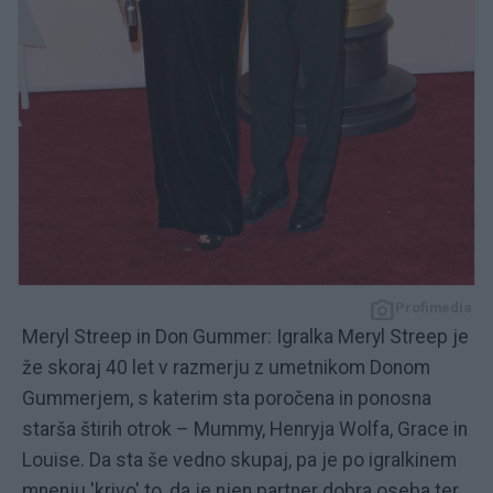
Profimedia
Meryl Streep in Don Gummer: Igralka Meryl Streep je
že skoraj 40 let v razmerju z umetnikom Donom
Gummerjem, s katerim sta poročena in ponosna
starša štirih otrok – Mummy, Henryja Wolfa, Grace in
Louise. Da sta še vedno skupaj, pa je po igralkinem
mnenju 'krivo' to, da je njen partner dobra oseba ter