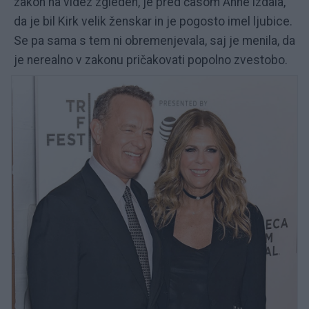
zakon na videz zgleden, je pred časom Anne izdala,
da je bil Kirk velik ženskar in je pogosto imel ljubice.
Se pa sama s tem ni obremenjevala, saj je menila, da
je nerealno v zakonu pričakovati popolno zvestobo.