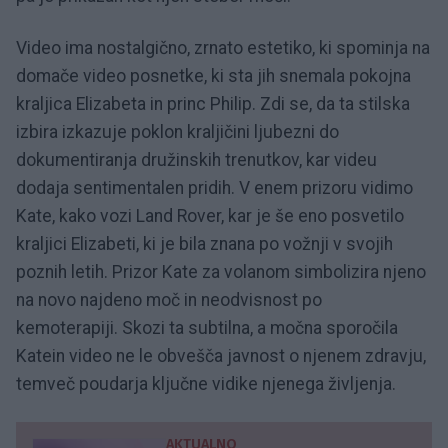
Video ima nostalgično, zrnato estetiko, ki spominja na
domače video posnetke, ki sta jih snemala pokojna
kraljica Elizabeta in princ Philip. Zdi se, da ta stilska
izbira izkazuje poklon kraljičini ljubezni do
dokumentiranja družinskih trenutkov, kar videu
dodaja sentimentalen pridih. V enem prizoru vidimo
Kate, kako vozi Land Rover, kar je še eno posvetilo
kraljici Elizabeti, ki je bila znana po vožnji v svojih
poznih letih. Prizor Kate za volanom simbolizira njeno
na novo najdeno moč in neodvisnost po
kemoterapiji. Skozi ta subtilna, a močna sporočila
Katein video ne le obvešča javnost o njenem zdravju,
temveč poudarja ključne vidike njenega življenja.
AKTUALNO