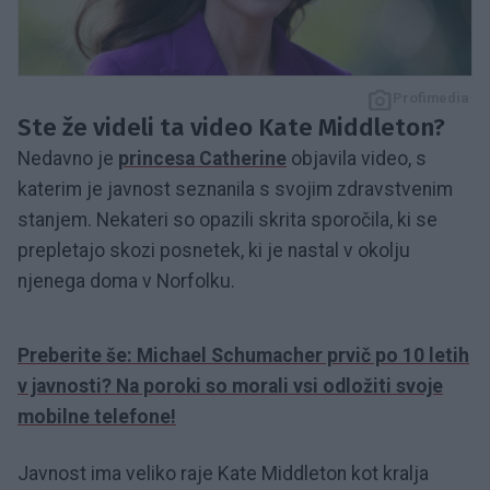
Profimedia
Ste že videli ta video Kate Middleton?
Nedavno je
princesa Catherine
objavila video, s
katerim je javnost seznanila s svojim zdravstvenim
stanjem. Nekateri so opazili skrita sporočila, ki se
prepletajo skozi posnetek, ki je nastal v okolju
njenega doma v Norfolku.
Preberite še: Michael Schumacher prvič po 10 letih
v javnosti? Na poroki so morali vsi odložiti svoje
mobilne telefone!
Javnost ima veliko raje Kate Middleton kot kralja