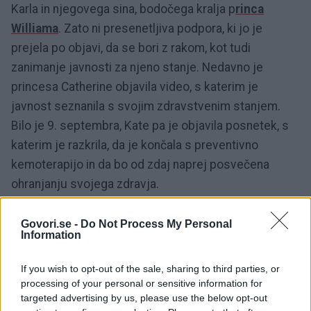
Karla in njegovega sina, bodočega kralja p
rinca
Williama
. Zato ni presenetljiva podpora, ki jo je
prejela po objavi, da se bori z rakom, kot tudi
zanimanje javnosti za njeno stanje. Nedavno je
princesa Catherine objavila video, s katerim je
javnost seznanila s svojim zdravstvenim stanjem.
Bilo je 9. septembra, Kate pa je objavila posnetek, s
katerim je razkrila, da je končala s preventivno
kemoterapijo in da bo od zdaj naprej posvečena
ohranjanju svojega zdravja.
Govori.se -
Do Not Process My Personal
Information
If you wish to opt-out of the sale, sharing to third parties, or
processing of your personal or sensitive information for
targeted advertising by us, please use the below opt-out