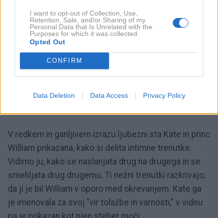
Družina je vedno bila središče Kateinega življenja, ta
I want to opt-out of Collection, Use,
Retention, Sale, and/or Sharing of my
video pa jasno kaže, da so ji bili v podporo med bitko
Personal Data that Is Unrelated with the
Purposes for which it was collected.
z rakom. Prizori, ki prikazujejo njene tri otroke - princa
Opted Out
Georgea, princeso Charlotte in princa Louisa -
CONFIRM
prikazujejo igrivo vez polno ljubezni. Tudi njena
starša, Carole in Michael Middleton, se pojavita, kar
potrjuje, kako vpletena sta bila v njen proces
Data Deletion
Data Access
Privacy Policy
okrevanja.
V redkem in ganljivem izrazu ljubezni sta Kate in princ
William prikazana, kako si delita intimne trenutke.
Vidimo ju, kako se naslanjata drug na drugega in se
smehljata drug drugemu. Ti nežni trenutki razkrivajo,
da ji je bil William v oporo med okrevanjem. Kate ga
je imenovala za svoj "vir tolažbe in varnosti," v videu
pa je prikazan kot njen steber moči.