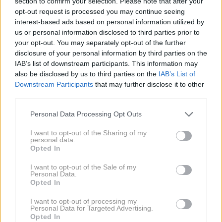
section to confirm your selection. Please note that after your
opt-out request is processed you may continue seeing
interest-based ads based on personal information utilized by
us or personal information disclosed to third parties prior to
your opt-out. You may separately opt-out of the further
disclosure of your personal information by third parties on the
IAB’s list of downstream participants. This information may
Nekateri so opazili skrita sporočila, ki se prepletajo
also be disclosed by us to third parties on the
IAB’s List of
Downstream Participants
that may further disclose it to other
skozi posnetek, posnet v okolju njenega doma v
third parties.
Norfolku. Kateina povezanost z naravo je ena najbolj
izstopajočih tem. V videu jo vidimo, kako hodi po
Personal Data Processing Opt Outs
polju pšenice in se naslanja na drevo, kar simbolizira
I want to opt-out of the Sharing of my
personal data.
njeno opiranje na naravo za fizično in čustveno
Opted In
okrevanje. Princesa je že prej govorila o "moči
I want to opt-out of the Sale of my
narave" pri ohranjanju njenega zdravja, ta video pa to
Personal Data.
sporočilo še okrepi. Prizori božanja pšenice in
Opted In
opazovanja metulja, ki leti, poudarjajo vlogo narave na
I want to opt-out of processing my
Personal Data for Targeted Advertising.
njeni poti do okrevanja.
Opted In