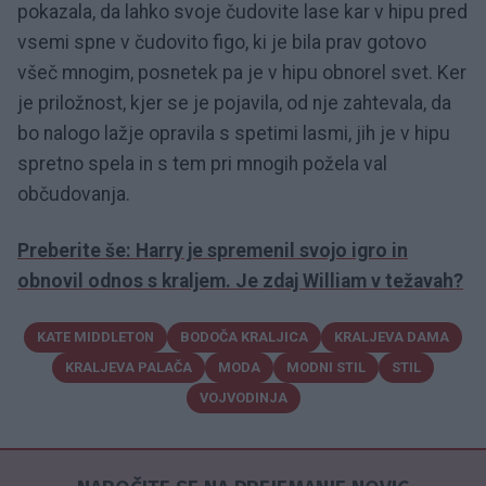
pokazala, da lahko svoje čudovite lase kar v hipu pred
vsemi spne v čudovito figo, ki je bila prav gotovo
všeč mnogim, posnetek pa je v hipu obnorel svet. Ker
je priložnost, kjer se je pojavila, od nje zahtevala, da
bo nalogo lažje opravila s spetimi lasmi, jih je v hipu
spretno spela in s tem pri mnogih požela val
občudovanja.
Preberite še: Harry je spremenil svojo igro in
obnovil odnos s kraljem. Je zdaj William v težavah?
KATE MIDDLETON
BODOČA KRALJICA
KRALJEVA DAMA
KRALJEVA PALAČA
MODA
MODNI STIL
STIL
VOJVODINJA