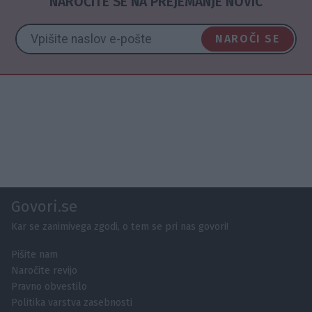
NAROČITE SE NA PREJEMANJE NOVIC
NAROČI SE
Govori.se
Kar se zanimivega zgodi, o tem se pri nas govori!
Pišite nam
Naročite revijo
Pravno obvestilo
Politika varstva zasebnosti