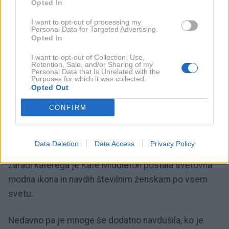
Opted In
kljub številnim obveznostim in pogostemu
I want to opt-out of processing my
oblikovanju.
Personal Data for Targeted Advertising.
Opted In
Njene pričeske imajo poleg estetske tudi simbolno
I want to opt-out of Collection, Use,
moč – vsaka izbira, od spuščene grive do elegantno
Retention, Sale, and/or Sharing of my
Personal Data that Is Unrelated with the
spetih fig, sporoča subtilna sporočila. Ko želi
Purposes for which it was collected.
Opted Out
poudariti profesionalnost in resnost, se pogosto
odloči za nizko speto figo ali gladko pričesko,
CONFIRM
medtem ko sproščene kodre uporablja za dogodke,
kjer želi izžarevati toplino in dostopnost. Prav ta
Data Deletion
Data Access
Privacy Policy
premišljen pristop k pričeskam in negi las je tisti,
zaradi katerega je Kate Middleton postala svetovna
modna ikona in navdih številnim ženskam po vsem
svetu.
Nedavno pa je mnoge še dodatno navdušila, ko je