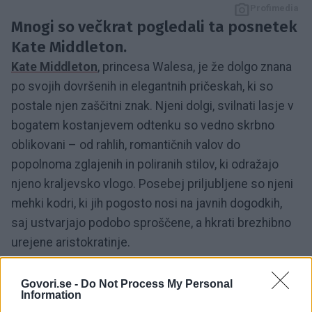
Profimedia
Mnogi so večkrat pogledali ta posnetek
Kate Middleton.
Kate Middleton
, princesa Walesa, je že dolgo znana
po svojih dovršenih in elegantnih pričeskah, ki so
postale njen zaščitni znak. Njeni dolgi, svilnati lasje v
bogatem kostanjevem odtenku so vedno skrbno
oblikovani – od rahlih, romantičnih valov do
popolnoma zglajenih in poliranih stilov, ki odražajo
njeno kraljevsko vlogo. Posebej priljubljene so njeni
mehki kodri, ki jih pogosto nosi na javnih dogodkih,
saj ustvarjajo podobo sproščene, a hkrati brezhibno
urejene aristokratinje.
Govori.se -
Do Not Process My Personal
Information