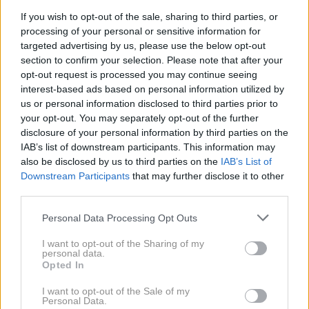
If you wish to opt-out of the sale, sharing to third parties, or
processing of your personal or sensitive information for
targeted advertising by us, please use the below opt-out
section to confirm your selection. Please note that after your
opt-out request is processed you may continue seeing
interest-based ads based on personal information utilized by
us or personal information disclosed to third parties prior to
your opt-out. You may separately opt-out of the further
disclosure of your personal information by third parties on the
IAB’s list of downstream participants. This information may
also be disclosed by us to third parties on the
IAB’s List of
Za popoln videz njenih las skrbi profesionalna ekipa
Downstream Participants
that may further disclose it to other
frizerjev, a znano je tudi, da Kate prisega na
third parties.
preproste, a učinkovite tehnike nege. Po poročilih
Personal Data Processing Opt Outs
uporablja izdelke, ki lase ohranjajo gladke, sijoče in
I want to opt-out of the Sharing of my
polne volumna, pri čemer daje prednost naravnim
personal data.
formulam brez težkih silikonov. Redno striženje konic
Opted In
ter negovalne maske naj bi bili ključni del njene rutine,
I want to opt-out of the Sale of my
Personal Data.
ki ji pomagajo ohranjati zdrav in živahen videz las