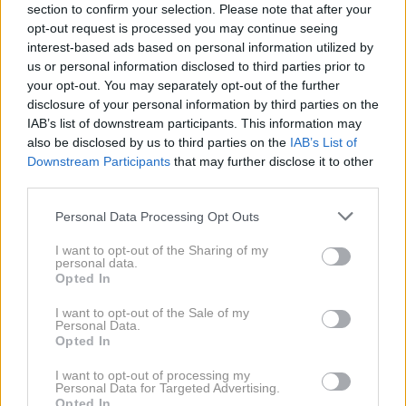
bolj razkošno hišo, ki bi bila primernejša za njuno
section to confirm your selection. Please note that after your
opt-out request is processed you may continue seeing
družino. Po dobro obveščenih virih naj bi bila ena od
interest-based ads based on personal information utilized by
možnosti Fort Belvedere, veličastna gotska
us or personal information disclosed to third parties prior to
rezidenca, ki se nahaja na skritem delu velikega parka
your opt-out. You may separately opt-out of the further
disclosure of your personal information by third parties on the
v Windsoru. Ta zgodovinski dvorec iz 18. stoletja je
IAB’s list of downstream participants. This information may
bil priljubljen kraj Edwarda VIII., ki je tam leta 1936
also be disclosed by us to third parties on the
IAB’s List of
podpisal svojo abdikacijo.
Downstream Participants
that may further disclose it to other
third parties.
Fort Belvedere leži na posestvu velikem 59 akrov in
Personal Data Processing Opt Outs
vključuje zunanji bazen ter teniško igrišče, kar še
I want to opt-out of the Sharing of my
posebej privlači Kate in
princeso Charlotte
, ki sta
personal data.
Opted In
veliki ljubiteljici tenisa. Poleg tega posest vključuje
še rožni vrt, zelenjavni vrt, rastlinjak, hleve, dve jezeri
I want to opt-out of the Sale of my
Personal Data.
in tri hišice za osebje – kar kraljevi družini zagotavlja
Opted In
popolno kombinacijo zasebnosti in udobja.
I want to opt-out of processing my
Personal Data for Targeted Advertising.
Opted In