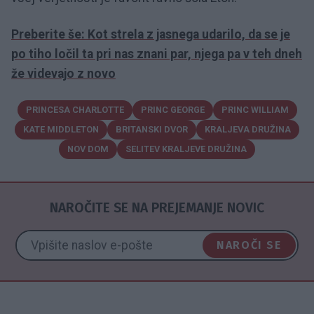
Preberite še: Kot strela z jasnega udarilo, da se je
po tiho ločil ta pri nas znani par, njega pa v teh dneh
že videvajo z novo
PRINCESA CHARLOTTE
PRINC GEORGE
PRINC WILLIAM
KATE MIDDLETON
BRITANSKI DVOR
KRALJEVA DRUŽINA
NOV DOM
SELITEV KRALJEVE DRUŽINA
NAROČITE SE NA PREJEMANJE NOVIC
NAROČI SE