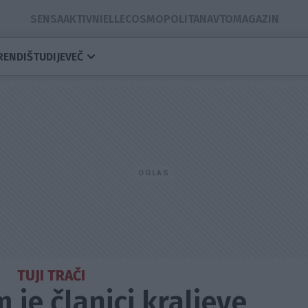
SENSA
AKTIVNI
ELLE
COSMOPOLITAN
AVTOMAGAZIN
RENDI
ŠTUDIJE
VEČ
TUJI TRAČI
m je članici kraljeve