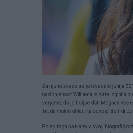
Za njuno zvezo se je izvedelo junija 2016
naklonjenost Williama in Kate izginila p
verjame, da je boljše dati Meghan več ča
še, da malce ohladi ta odnos," še trdi J
Poleg tega pa Harry v svoji biografiji r