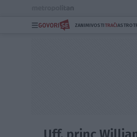
ZANIMIVOSTI
TRAČI
ASTRO
T
Uff, princ Willia