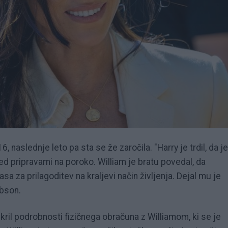
, naslednje leto pa sta se že zaročila. "Harry je trdil, da je
red pripravami na poroko. William je bratu povedal, da
sa za prilagoditev na kraljevi način življenja. Dejal mu je
obson.
azkril podrobnosti fizičnega obračuna z Williamom, ki se je