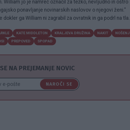
. William jo je namreč označil za težko, nevljudno in oštro
agajsko ponavljanje novinarskih naslovov o njegovi ženi."
 dokler ga William ni zagrabil za ovratnik in ga podrl na tla.
RKLE
KATE MIDDLETON
KRALJEVA DRUŽINA
NAKIT
NOŠENJ
SI
PREPOVED
SPOPAD
SE NA PREJEMANJE NOVIC
NAROČI SE