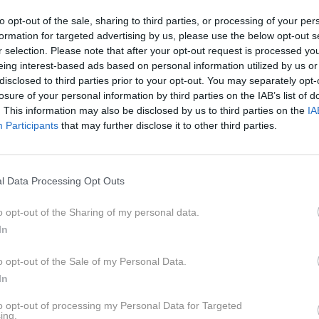
to opt-out of the sale, sharing to third parties, or processing of your per
formation for targeted advertising by us, please use the below opt-out s
r selection. Please note that after your opt-out request is processed y
eing interest-based ads based on personal information utilized by us or
 nobeni dami, kajne? No, tudi njej ni bil
disclosed to third parties prior to your opt-out. You may separately opt-
losure of your personal information by third parties on the IAB’s list of
. This information may also be disclosed by us to third parties on the
IA
govim
bratom Harryjem
že vrsto let ni ravno najboljši. Vse
Participants
that may further disclose it to other third parties.
in njegova soproga
Meghan Markle
sklenila, da se bosta
elila v ZDA.
l Data Processing Opt Outs
l niz obtožb proti kraljevi družini, viri, ki so jim blizu, pa
o opt-out of the Sharing of my personal data.
ako se William, njegov oče
Karl III
. in
kraljica Camilla
vedejo
In
odatkih je tako Meghan doletela nepričakovana prepoved.
 da so bile napetosti prisotne že leta 2018, ko sta se Harr
o opt-out of the Sale of my Personal Data.
In
to opt-out of processing my Personal Data for Targeted
ko poroko, ki jo vsi nestrpno čakajo, še fantovščina,
ing.