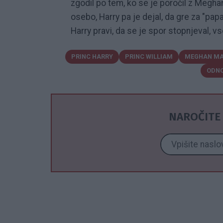
zgodil po tem, ko se je poročil z Meghan
osebo, Harry pa je dejal, da gre za "pap
Harry pravi, da se je spor stopnjeval, vse
PRINC HARRY
PRINC WILLIAM
MEGHAN MA
ODNO
NAROČITE 