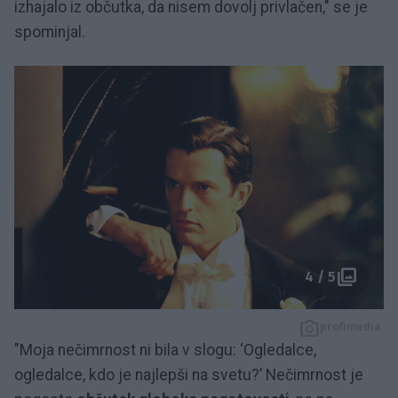
izhajalo iz občutka, da nisem dovolj privlačen," se je
spominjal.
4 / 5
profimedia
"Moja nečimrnost ni bila v slogu: ‘Ogledalce,
ogledalce, kdo je najlepši na svetu?’ Nečimrnost je