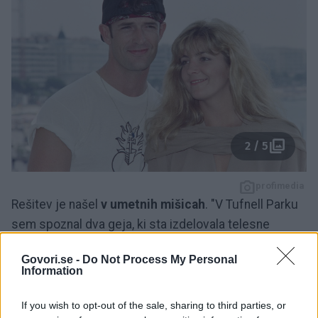
2 / 5
profimedia
Rešitev je našel
v umetnih mišicah
. "V Tufnell Parku
sem spoznal dva geja, ki sta izdelovala telesne
kostume, zato sta mi naredila umetno zadnjico,
Govori.se -
Do Not Process My Personal
umetna meča, umetna ramena - umetno vse."
Information
Razkril je, da je te vložke nosil ves čas, tudi pred
If you wish to opt-out of the sale, sharing to third parties, or