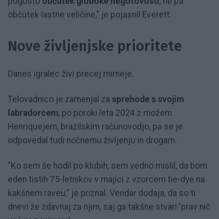
pogosto
občutek globoke negotovosti
, ne pa
občutek lastne veličine," je pojasnil Everett.
Nove življenjske prioritete
Danes igralec živi precej mirneje.
Telovadnico je zamenjal za
sprehode s svojim
labradorcem
, po poroki leta 2024 z možem
Henriquejem, brazilskim računovodjo, pa se je
odpovedal tudi nočnemu življenju in drogam.
"Ko sem še hodil po klubih, sem vedno mislil, da bom
eden tistih 75-letnikov v majici z vzorcem tie-dye na
kakšnem raveu," je priznal. Vendar dodaja, da so ti
dnevi že zdavnaj za njim, saj ga takšne stvari 'prav nič