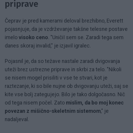
priprave
Čeprav je pred kamerami deloval brezhibno, Everett
pojasnjuje, da je vzdrževanje takšne telesne postave
imelo
visoko ceno
. "UničiI sem se. Zaradi tega sem
danes skoraj invalid," je izjavil igralec.
Pojasnil je, da so težave nastale zaradi dvigovanja
uteži brez ustrezne priprave in skrbi za telo. "Nikoli
se nisem mogel prisiliti v vse te stvari, kot je
raztezanje, ki so bile nujne ob dvigovanju uteži, saj se
kite vse bolj zategujejo. Bilo je tako dolgočasno. Nič
od tega nisem počel. Zato
mislim, da bo moj konec
povezan z mišično-skeletnim sistemom
," je
nadaljeval.