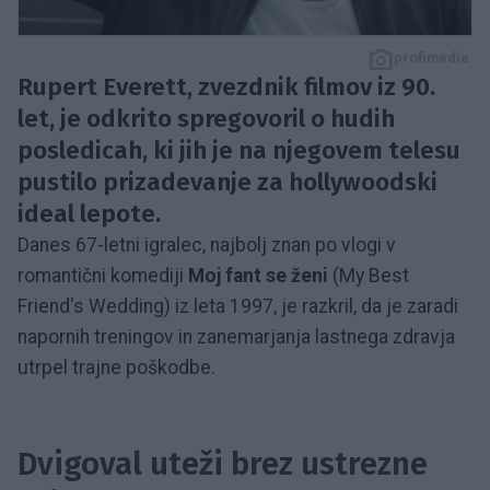
profimedia
Rupert Everett, zvezdnik filmov iz 90.
let, je odkrito spregovoril o hudih
posledicah, ki jih je na njegovem telesu
pustilo prizadevanje za hollywoodski
ideal lepote.
Danes 67-letni igralec, najbolj znan po vlogi v
romantični komediji
Moj fant se ženi
(My Best
Friend's Wedding) iz leta 1997, je razkril, da je zaradi
napornih treningov in zanemarjanja lastnega zdravja
utrpel trajne poškodbe.
Dvigoval uteži brez ustrezne