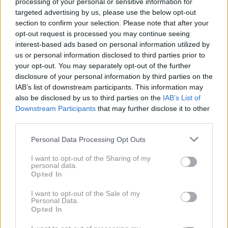
kamerami, režiserjem pa nikoli ni priznal, da to ni
processing of your personal or sensitive information for
targeted advertising by us, please use the below opt-out
njegovo naravno telo.
section to confirm your selection. Please note that after your
opt-out request is processed you may continue seeing
interest-based ads based on personal information utilized by
Doživel je svoje 'hollywoodsko
us or personal information disclosed to third parties prior to
leto'
your opt-out. You may separately opt-out of the further
disclosure of your personal information by third parties on the
IAB’s list of downstream participants. This information may
Sčasoma je ure v telovadnici zamenjal za umetno
also be disclosed by us to third parties on the
IAB’s List of
Downstream Participants
that may further disclose it to other
telo in zgradil prave mišice, vendar tudi takrat ni bil
third parties.
povsem zadovoljen.
Personal Data Processing Opt Outs
Ko se ozira na svoj videz v najboljših letih, pravi: "V
I want to opt-out of the Sharing of my
nekem trenutku sem bil videti čudovito. Imel sem
personal data.
Opted In
mišice. Vse."
I want to opt-out of the Sale of my
Personal Data.
Opted In