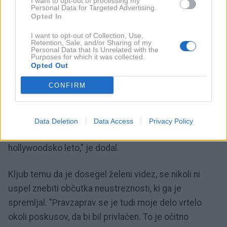
I want to opt-out of processing my
Personal Data for Targeted Advertising.
Opted In
I want to opt-out of Collection, Use,
Retention, Sale, and/or Sharing of my
Personal Data that Is Unrelated with the
Purposes for which it was collected.
Opted Out
CONFIRM
3 / 5
profimedia
Data Deletion
Data Access
Privacy Policy
Toda to obdobje ni trajalo dolgo. "Temu pravim svoje
hollywoodsko leto," je dodal.
Kljub temu da je dosegel želeni videz, se nikoli ni
uspel znebiti občutka neustreznosti, ki ga je
spremljal. "Pravzaprav se je tudi moje delo vrtelo
okoli poskusov, da bi bil privlačen. To je očitno