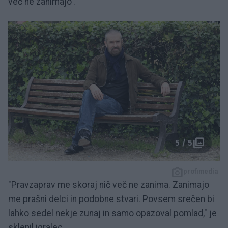
več ne zanimajo'.
5 / 5
profimedia
"Pravzaprav me skoraj nič več ne zanima. Zanimajo
me prašni delci in podobne stvari. Povsem srečen bi
lahko sedel nekje zunaj in samo opazoval pomlad," je
sklenil igralec.