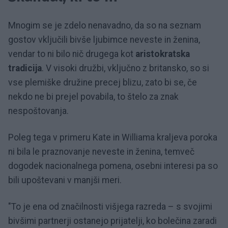
Mnogim se je zdelo nenavadno, da so na seznam
gostov vključili bivše ljubimce neveste in ženina,
vendar to ni bilo nič drugega kot
aristokratska
tradicija
.
V visoki družbi, vključno z britansko, so si
vse plemiške družine precej blizu, zato bi se, če
nekdo ne bi prejel povabila, to štelo za znak
nespoštovanja.
Poleg tega v primeru Kate in Williama kraljeva poroka
ni bila le praznovanje neveste in ženina, temveč
dogodek nacionalnega pomena, osebni interesi pa so
bili upoštevani v manjši meri.
"To je ena od značilnosti višjega razreda – s svojimi
bivšimi partnerji ostanejo prijatelji, ko bolečina zaradi