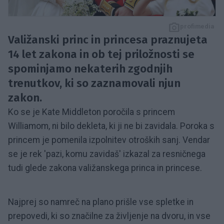
profimedia
Valižanski princ in princesa praznujeta
14 let zakona in ob tej priložnosti se
spominjamo nekaterih zgodnjih
trenutkov, ki so zaznamovali njun
zakon.
Ko se je Kate Middleton poročila s princem
Williamom, ni bilo dekleta, ki ji ne bi zavidala.
Poroka s
princem je pomenila izpolnitev otroških sanj.
Vendar
se je rek 'pazi, komu zavidaš' izkazal za resničnega
tudi glede zakona valižanskega princa in princese.
Najprej so namreč na plano prišle vse spletke in
prepovedi, ki so značilne za življenje na dvoru, in vse