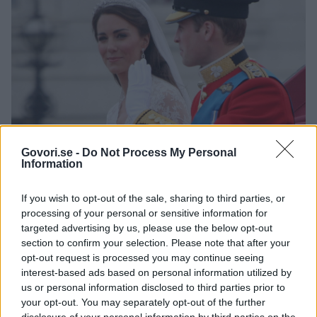
Govori.se -
Do Not Process My Personal
Information
If you wish to opt-out of the sale, sharing to third parties, or
2 / 2
processing of your personal or sensitive information for
targeted advertising by us, please use the below opt-out
section to confirm your selection. Please note that after your
profimedia
opt-out request is processed you may continue seeing
In medtem ko William in Kate praznujeta 14. obletnico
interest-based ads based on personal information utilized by
us or personal information disclosed to third parties prior to
poroke, so se mnogi spomnili, kako nenavadna je bila
your opt-out. You may separately opt-out of the further
poroka, na katero sta povabila svoje bivše: na
disclosure of your personal information by third parties on the