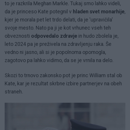
to je razkrila Meghan Markle.
Tukaj smo lahko videli,
da je princeso Kate potegnil v
hladen svet monarhije
,
kjer je morala pet let trdo delati, da je 'upravičila'
svoje mesto.
Nato pa ji je kot vrhunec vseh teh
obveznosti
odpovedalo zdravje
in hudo zbolela je,
leto 2024 pa je preživela na zdravljenju raka.
Še
vedno ni jasno, ali si je popolnoma opomogla,
zagotovo pa lahko vidimo, da se je vrnila na delo.
Skozi to trnovo zakonsko pot je princ William stal ob
Kate, kar je rezultat skrbne izbire partnerjev na obeh
straneh.