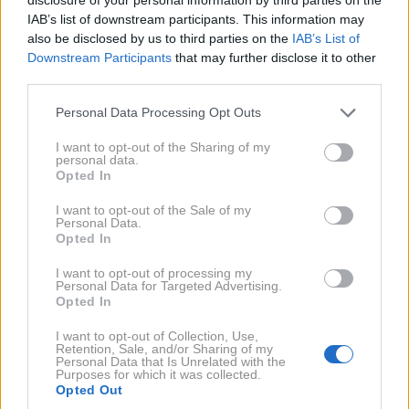
Williamovi strani so bile štiri bivše punce, na Kateini
IAB’s list of downstream participants. This information may
also be disclosed by us to third parties on the
IAB’s List of
strani pa dva bivša fanta.
Downstream Participants
that may further disclose it to other
third parties.
Cela vrsta bivših na poroki
Personal Data Processing Opt Outs
I want to opt-out of the Sharing of my
Izkazalo se je, da se je poroke Kate Middleton in
personal data.
princa Williama udeležila cela delegacija njunih bivših.
Opted In
I want to opt-out of the Sale of my
Kate je na primer na slovesnost povabila svojega
Personal Data.
Opted In
bivšega fanta
Ruperta Fincha
, s katerim je na kratko
I want to opt-out of processing my
hodila na univerzi, preden je spoznala svojega
Personal Data for Targeted Advertising.
bodočega moža, pa tudi fanta po imenu
Willem
Opted In
Marks
, ki je bil princesina šolska ljubezen.
I want to opt-out of Collection, Use,
Retention, Sale, and/or Sharing of my
Personal Data that Is Unrelated with the
A Williamov seznam se je izkazal za veliko daljšega.
Purposes for which it was collected.
Opted Out
Na njem so se znašle kar štiri bivše punce -
Isabella