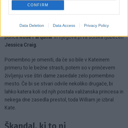
Anstruther-Gough-Calthorpe
(princ se je z njo začel
CONFIRM
dobivati ​​po enem od razhodov s Kate leta 2004),
Arabella Musgrave
(William se je z njo dobival, še
Data Deletion
Data Access
Privacy Policy
preden je vstopil na univerzo), pa tudi njegova prva
punca
Rose Farquhar
in njegova prva šolska ljubezen
Jessica Craig
.
Pomembno je omeniti, da če so bile v Kateinem
primeru to le bežne strasti, potem so v prinčevem
življenju vse štiri dame zasedale zelo pomembno
mesto. Če bi se stvari odvile nekoliko drugače, bi
lahko katera koli od njih postala valižanska princesa in
nekega dne zasedla prestol, toda William je izbral
Kate.
Škandal, ki to ni