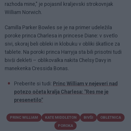
razhoda mine," je pojasnil kraljevski strokovnjak
William Norwich.
Camilla Parker Bowles se je na primer udeležila
poroke princa Charlesa in princese Diane: v svetlo
sivi, skoraj beli obleki in klobuku v obliki škatlice za
tablete. Na poroki princa Harryja sta bili prisotni tudi
bivši dekleti – oblikovalka nakita Chelsy Davy in
manekenka Cressida Bonas.
Preberite si tudi:
Princ William v nejeveri nad
potezo očeta kralja Charlesa: "Res me je
presenetilo"
PRINC WILLIAM
KATE MIDDLETON
BIVŠI
OBLETNICA
POROKA