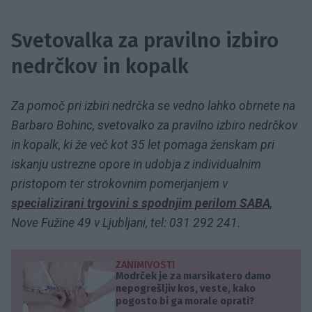
Svetovalka za pravilno izbiro
nedrčkov in kopalk
Za pomoč pri izbiri nedrčka se vedno lahko obrnete na
Barbaro Bohinc, svetovalko za pravilno izbiro nedrčkov
in kopalk, ki že več kot 35 let pomaga ženskam pri
iskanju ustrezne opore in udobja z individualnim
pristopom ter strokovnim pomerjanjem v
specializirani trgovini s spodnjim perilom SABA
,
Nove Fužine 49 v Ljubljani, tel: 031 292 241.
ZANIMIVOSTI
Modrček je za marsikatero damo
nepogrešljiv kos, veste, kako
pogosto bi ga morale oprati?