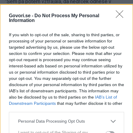
"Sem pa potem vztrajala, da nedrček odnese v
originalni škatli, shrani račun in se naslednji dan
Govori.se -
Do Not Process My Personal
vendarle zglasi, če je bo novi nedrček kakorkoli
Information
tiščal."
If you wish to opt-out of the sale, sharing to third parties, or
processing of your personal or sensitive information for
Kar se je tudi zgodilo.
targeted advertising by us, please use the below opt-out
section to confirm your selection. Please note that after your
Gospa se je namreč vrnila naslednji dan, tokrat
opt-out request is processed you may continue seeing
zgodaj dopoldan in torej v hladnejšem delu dneva.
interest-based ads based on personal information utilized by
us or personal information disclosed to third parties prior to
Šele takrat sta skupaj našli - seveda s kar nekaj
your opt-out. You may separately opt-out of the further
pomerjanja - zanjo zares popolno izbiro.
disclosure of your personal information by third parties on the
IAB’s list of downstream participants. This information may
also be disclosed by us to third parties on the
IAB’s List of
Prava izbira je prava velikost
Downstream Participants
that may further disclose it to other
third parties.
Osnova pravilne izbire je
pravilna velikost
, zato je
Personal Data Processing Opt Outs
pomerjanje pred nakupom ključni del. Priporočljivo je,
I want to opt-out of the Sharing of my