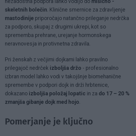
nezadostna podpora lahko vodijo do
mišično -
skeletnih bolečin
. Klinične smernice za zdravljenje
mastodinije
priporočajo natančno prileganje nedrčka
za podporo, skupaj z drugimi ukrepi, kot so
sprememba prehrane, urejanje hormonskega
neravnovesja in protivnetna zdravila.
Pri ženskah z večjimi dojkami lahko pravilno
prilegajoč nedrček
izboljša držo
- profesionalno
izbran model lahko vodi v takojšnje biomehanične
spremembe v podpori dojk in drži hrbtenice,
dokazano
izboljša položaj lopatic
in za
do 17 – 20 %
zmanjša gibanje dojk med hojo
.
Pomerjanje je ključno