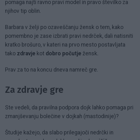
pomaga najti ravno pravi model in pravo številko za
njihov tip oblin.
Barbara v želji po ozaveščanju žensk o tem, kako
pomembno je zase izbrati pravi nedrček, dali natisniti
kratko brošuro, v kateri na prvo mesto postavljata
tako
zdravje
kot
dobro počutje
žensk.
Prav za to na koncu dneva namreč gre.
Za zdravje gre
Ste vedeli, da pravilna podpora dojk lahko pomaga pri
zmanjševanju bolečine v dojkah (mastodinije)?
Študije kažejo, da slabo prilegajoči nedrčki in