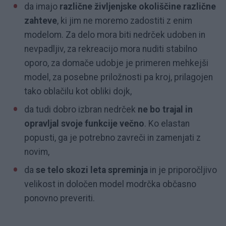
da imajo
različne življenjske okoliščine različne
zahteve
, ki jim ne moremo zadostiti z enim
modelom. Za delo mora biti nedrček udoben in
nevpadljiv, za rekreacijo mora nuditi stabilno
oporo, za domače udobje je primeren mehkejši
model, za posebne priložnosti pa kroj, prilagojen
tako oblačilu kot obliki dojk,
da tudi dobro izbran nedrček
ne bo trajal in
opravljal svoje funkcije večno
. Ko elastan
popusti, ga je potrebno zavreči in zamenjati z
novim,
da
se telo skozi leta spreminja
in je priporočljivo
velikost in določen model modrčka občasno
ponovno preveriti.