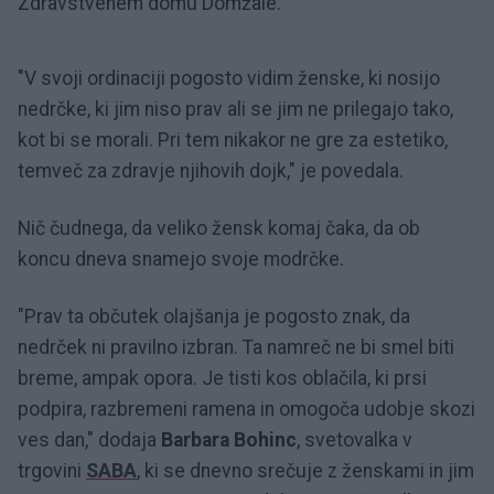
Zdravstvenem domu Domžale.
"V svoji ordinaciji pogosto vidim ženske, ki nosijo
nedrčke, ki jim niso prav ali se jim ne prilegajo tako,
kot bi se morali. Pri tem nikakor ne gre za estetiko,
temveč za zdravje njihovih dojk," je povedala.
Nič čudnega, da veliko žensk komaj čaka, da ob
koncu dneva snamejo svoje modrčke.
"Prav ta občutek olajšanja je pogosto znak, da
nedrček ni pravilno izbran. Ta namreč ne bi smel biti
breme, ampak opora. Je tisti kos oblačila, ki prsi
podpira, razbremeni ramena in omogoča udobje skozi
ves dan," dodaja
Barbara Bohinc
, svetovalka v
trgovini
SABA
, ki se dnevno srečuje z ženskami in jim