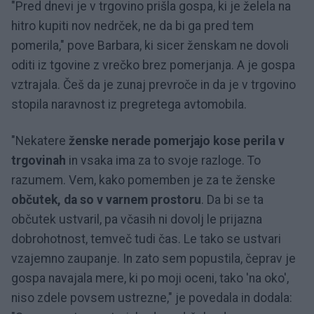
"Pred dnevi je v trgovino prišla gospa, ki je želela na
hitro kupiti nov nedrček, ne da bi ga pred tem
pomerila," pove Barbara, ki sicer ženskam ne dovoli
oditi iz tgovine z vrečko brez pomerjanja. A je gospa
vztrajala. Češ da je zunaj prevroče in da je v trgovino
stopila naravnost iz pregretega avtomobila.
"Nekatere
ženske nerade pomerjajo kose perila v
trgovinah
in vsaka ima za to svoje razloge. To
razumem. Vem, kako pomemben je za te ženske
občutek, da so v varnem prostoru
. Da bi se ta
občutek ustvaril, pa včasih ni dovolj le prijazna
dobrohotnost, temveč tudi čas. Le tako se ustvari
vzajemno zaupanje. In zato sem popustila, čeprav je
gospa navajala mere, ki po moji oceni, tako 'na oko',
niso zdele povsem ustrezne," je povedala in dodala: