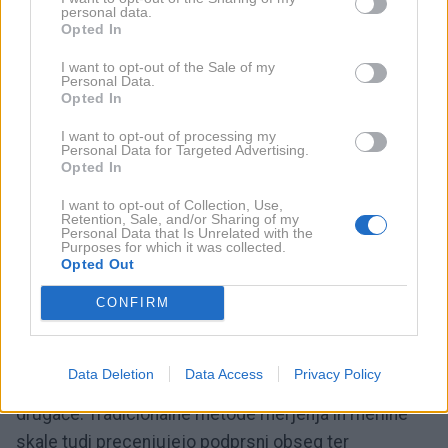
da si pri nakupu nedrčka vzamemo čas in poiščemo
personal data.
Opted In
strokovno pomoč.
I want to opt-out of the Sale of my
Personal Data.
Prvi korak pomerjanja je
meritev podprsnega
Opted In
obsega
, ki določa številko (npr. 75, 80, 85),
nato pa
I want to opt-out of processing my
čezprsnega obsega
, ki določa globino košarice (npr.
Personal Data for Targeted Advertising.
Opted In
B, C, D).
I want to opt-out of Collection, Use,
Retention, Sale, and/or Sharing of my
Kljub temu same š
tevilke pogosto niso dovolj
.
Personal Data that Is Unrelated with the
Purposes for which it was collected.
Analize so namreč pokazale, da kar
85 % žensk nosi
Opted Out
slabo prilegajoče nedrčke
.
CONFIRM
Prsi imajo lahko znotraj istih mer zelo različno obliko,
materiali nedrčkov pa so različno prožni, zato lahko
Data Deletion
Data Access
Privacy Policy
ista velikost pri različnih modelih deluje povsem
drugače. Tradicionalne metode merjenja in merilne
skale tudi precenjujejo podprsni obseg ter