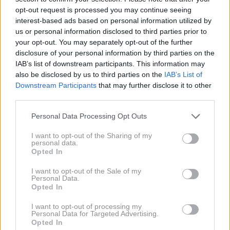
Zlati ali srebrni nakit - simbol moči
opt-out request is processed you may continue seeing
interest-based ads based on personal information utilized by
in prefinjenosti
us or personal information disclosed to third parties prior to
your opt-out. You may separately opt-out of the further
Zlati nakit je tradicionalno povezan z bogastvom,
disclosure of your personal information by third parties on the
IAB’s list of downstream participants. This information may
razkošjem in toplino. Ljudje, ki ga nosijo, so
also be disclosed by us to third parties on the
IAB’s List of
največkrat ambiciozni, samozavestni in obožujejo
Downstream Participants
that may further disclose it to other
klasično eleganco.
third parties.
Personal Data Processing Opt Outs
Po drugi strani pa se za srebrn nakit odločajo tisti, ki
I want to opt-out of the Sharing of my
ljubijo subtilnost, prefinjenost in modno estetiko.
personal data.
Pogosto so umirjeni, racionalni in imajo radi
Opted In
učinkovite, a diskretne podrobnosti.
I want to opt-out of the Sale of my
Personal Data.
Opted In
Retro in vintage nakit - ljubitelji
I want to opt-out of processing my
zgodb iz preteklosti
Personal Data for Targeted Advertising.
Opted In