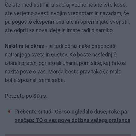
Če ste med tistimi, ki skoraj vedno nosite iste kose,
ste verjetno zvesti svojim vrednotam in navadam, če
pa pogosto eksperimentirate in spreminjate svoj stil,
ste odprti za nove ideje in imate radi dinamiko.
Nakit ni le okras
- je tudi odraz naše osebnosti,
notranjega sveta in čustev. Ko boste naslednjič
izbirali prstan, ogrlico ali uhane, pomislite, kaj ta kos
nakita pove o vas. Morda boste prav tako še malo
bolje spoznali sami sebe.
Povzeto po
SD.rs
.
Preberite si tudi:
Oči so ogledalo duše, roke pa
značaja: TO o vas pove dolžina vašega prstanca