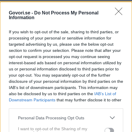
Svojo obrt je začela kot vajenka v brivnici v Tokiu,
Govori.se -
Do Not Process My Personal
stara komaj 14 let, uradno licenco za delo pa pridobila
Information
leta 1936.
Kasneje sta z možem, ki je bil tudi frizer,
odprla svoj salon, ki pa je bil uničen med drugo
If you wish to opt-out of the sale, sharing to third parties, or
svetovno vojno, zaradi česar se je vrnila v svoj rojstni
processing of your personal or sensitive information for
targeted advertising by us, please use the below opt-out
kraj.
section to confirm your selection. Please note that after your
opt-out request is processed you may continue seeing
Do kruha spravila dva otroka
interest-based ads based on personal information utilized by
us or personal information disclosed to third parties prior to
your opt-out. You may separately opt-out of the further
disclosure of your personal information by third parties on the
Po moževi smrti v vojni je med delom v majhni
IAB’s list of downstream participants. This information may
brivnici vzgojila dva otroka.
also be disclosed by us to third parties on the
IAB’s List of
Downstream Participants
that may further disclose it to other
Marca 2021 je Hakoishi sodelovala kot nosilec bakle
third parties.
na olimpijskih igrah v Tokiu.
Personal Data Processing Opt Outs
Čeprav ima težave z nogami, Hakoishi še vedno dela,
I want to opt-out of the Sharing of my