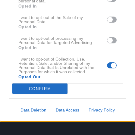
personal data.
če se kdo naroči na striženje pri njej.
Opted In
I want to opt-out of the Sale of my
Personal Data.
Opted In
I want to opt-out of processing my
Personal Data for Targeted Advertising.
Opted In
I want to opt-out of Collection, Use,
Retention, Sale, and/or Sharing of my
Personal Data that Is Unrelated with the
Purposes for which it was collected.
Opted Out
CONFIRM
2 / 2
Data Deletion
Data Access
Privacy Policy
profimedia