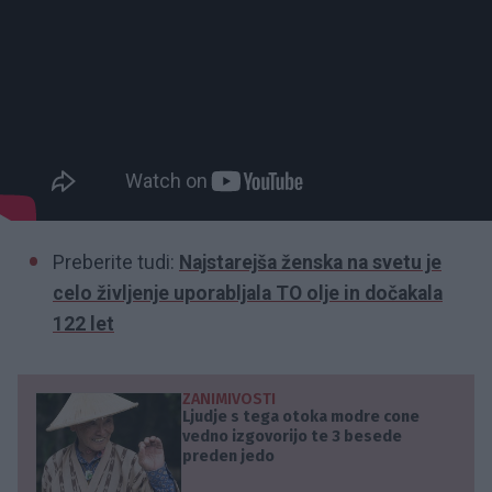
Preberite tudi:
Najstarejša ženska na svetu je
celo življenje uporabljala TO olje in dočakala
122 let
ZANIMIVOSTI
Ljudje s tega otoka modre cone
vedno izgovorijo te 3 besede
preden jedo