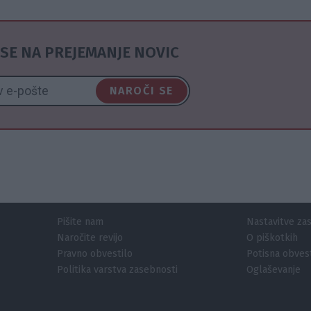
SE NA PREJEMANJE NOVIC
NAROČI SE
Pišite nam
Nastavitve za
Naročite revijo
O piškotkih
Pravno obvestilo
Potisna obvest
Politika varstva zasebnosti
Oglaševanje