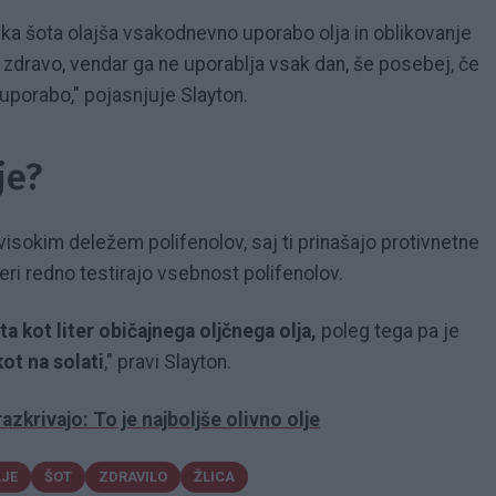
ika šota olajša vsakodnevno uporabo olja in oblikovanje
je zdravo, vendar ga ne uporablja vsak dan, še posebej, če
uporabo," pojasnjuje Slayton.
je?
visokim deležem polifenolov, saj ti prinašajo protivnetne
ateri redno testirajo vsebnost polifenolov.
sta kot liter običajnega oljčnega olja,
poleg tega pa je
kot na solati
," pravi Slayton.
zkrivajo: To je najboljše olivno olje
LJE
ŠOT
ZDRAVILO
ŽLICA