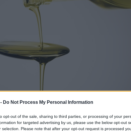
 -
Do Not Process My Personal Information
pro
ar se strinjajo dietetiki in drugi
to opt-out of the sale, sharing to third parties, or processing of your per
prehrano, je to, da je ekstra deviško
formation for targeted advertising by us, please use the below opt-out s
r selection. Please note that after your opt-out request is processed y