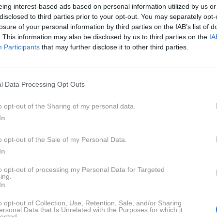
ska ’bomba’.
eing interest-based ads based on personal information utilized by us or
osti promovirajo šote oljčnega olja - eno do dve žlici na
disclosed to third parties prior to your opt-out. You may separately opt-
losure of your personal information by third parties on the IAB’s list of
kardiovaskularnih in protivnetnih koristi oljčno olje izboljš
. This information may also be disclosed by us to third parties on the
IA
Participants
that may further disclose it to other third parties.
imeti v mislih, če se odločite slediti viralnemu trendu,
n Slayton
ter
Katerino Mountanos
, ustanoviteljico
l Data Processing Opt Outs
ansiralo šote ekstra deviškega oljčnega olja.
o opt-out of the Sharing of my personal data.
In
iškega oljčnega olja
o opt-out of the Sale of my Personal Data.
In
o je z enkrat nenasičenimi maščobami, ki so dobre za srce
to opt-out of processing my Personal Data for Targeted
ujejo vnetja v krvnih žilah. Prav tako vsebuje veliko
ing.
In
 povezanih z zmanjševanjem vnetij in zaščito pred
o opt-out of Collection, Use, Retention, Sale, and/or Sharing
ersonal Data that Is Unrelated with the Purposes for which it
lected.