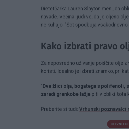
Dietetčarka Lauren Slayton meni, da obl
navade. Večina ljudi ve, da je oljčno ol
ne kuhajo. "Šot spodbuja vsakodnevno 
Kako izbrati pravo ol
Za neposredno uživanje poiščite olje z 
koristi. Idealno je izbrati znamko, pri k
"
Dve žlici olja, bogatega s polifenoli, 
zaradi grenkobe lažje
piti v obliki šota
Preberite si tudi:
Vrhunski poznavalci ra
OLIVNO O