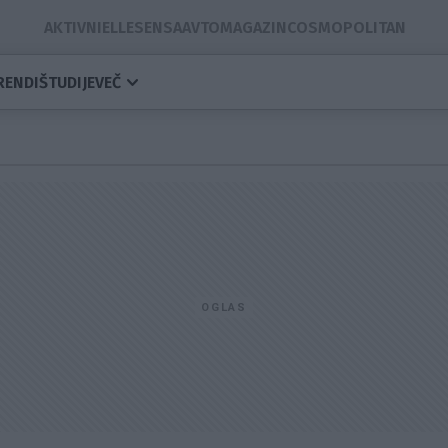
AKTIVNI
ELLE
SENSA
AVTOMAGAZIN
COSMOPOLITAN
RENDI
ŠTUDIJE
VEČ