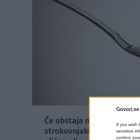
Govori.se
Če obstaja nekaj, glede čes
If you wish 
strokovnjaki za zdravje in 
sensitive in
confirm you