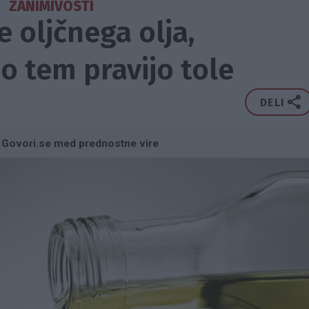
ZANIMIVOSTI
e oljčnega olja,
o tem pravijo tole
DELI
 Govori.se med prednostne vire