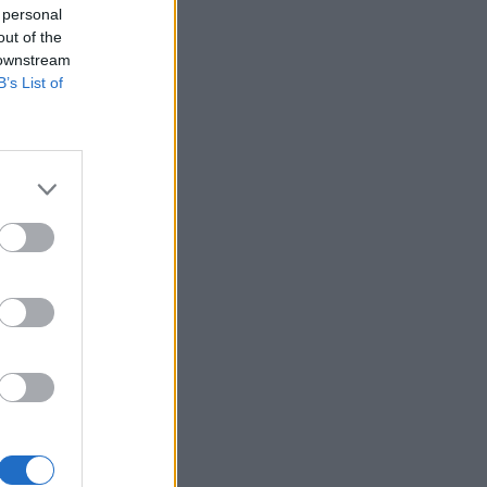
 personal
out of the
 downstream
a
B’s List of
,