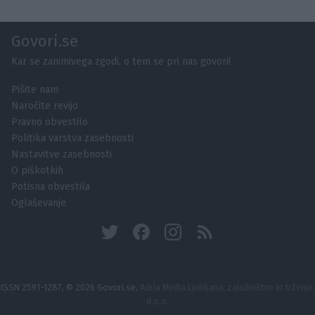
Govori.se
Kar se zanimivega zgodi, o tem se pri nas govori!
Pišite nam
Naročite revijo
Pravno obvestilo
Politika varstva zasebnosti
Nastavitve zasebnosti
O piškotkih
Potisna obvestila
Oglaševanje
ISSN 2591-1287, © 2026 Govori.se,
Adria Media Ljubljana, založništvo in trženje,
d.o.o.