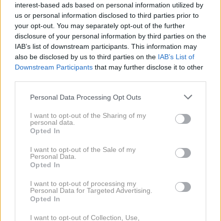
interest-based ads based on personal information utilized by
informacijah je med besednim sporom 18-letni sin
us or personal information disclosed to third parties prior to
ženske domnevno zagrozil reševalcu, vendar do
your opt-out. You may separately opt-out of the further
fizičnega obračuna ni prišlo. Družini so ob odhodu
disclosure of your personal information by third parties on the
IAB’s list of downstream participants. This information may
vrnili denar za vstopnice. Ženska trdi, da ji je župan,
also be disclosed by us to third parties on the
IAB’s List of
potem ko je napovedala, da bo primer predstavila
Downstream Participants
that may further disclose it to other
javnosti, vendarle ponudil možnost, da se vrne v
third parties.
vodo, kar po njenem mnenju dokazuje, da prvotna
Personal Data Processing Opt Outs
odločitev ni bila upravičena. Župan je v odzivu zavrnil
I want to opt-out of the Sharing of my
očitke o rasizmu. Poudaril je, da so vsi obiskovalci
personal data.
Opted In
dobrodošli ne glede na vero ali barvo kože, vendar
naravno kopališče deluje po drugačnih higienskih
I want to opt-out of the Sale of my
Personal Data.
standardih kot bazeni s klorirano vodo. Po njegovih
Opted In
besedah se voda čisti izključno z naravnimi filtri in
I want to opt-out of processing my
rastlinami, zato niso dovoljena niti druga oblačila, ki
Personal Data for Targeted Advertising.
Opted In
prekrivajo celotno telo. Dodal je, da visoka
temperatura vode, med 25 in 26 stopinjami Celzija,
I want to opt-out of Collection, Use,