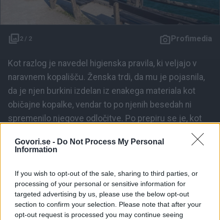
Profimedia
2 / 2
Kot razlog je navedel higienska pravila, ki veljajo v
naravnem kopališču. Ženska trdi, da mu je pojasnila,
da je njen burkini izdelan iz enakega materiala kot
običajne kopalke, vendar to po njenih besedah ni
spremenilo njegove odločitve. Po prepiru se je, kot
pravi, razjokala. Po incidentu je odgovorne javno
Govori.se -
Do Not Process My Personal
obtožila diskriminacije. »Zame je bila ta izjava čisti
Information
rasizem,« je povedala za avstrijske medije. Na drugi
strani predstavniki kopališča takšne očitke odločno
If you wish to opt-out of the sale, sharing to third parties, or
processing of your personal or sensitive information for
zavračajo. Poudarjajo, da odločitev ni bila povezana z
targeted advertising by us, please use the below opt-out
vero, narodnostjo ali poreklom obiskovalke, temveč
section to confirm your selection. Please note that after your
izključno s pravili uporabe kopališča. Po dostopnih
opt-out request is processed you may continue seeing