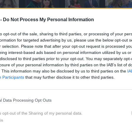
 -
Do Not Process My Personal Information
 življenjska veselja tista, ki v bistvu
to opt-out of the sale, sharing to third parties, or processing of your per
do znanja.
formation for targeted advertising by us, please use the below opt-out s
r selection. Please note that after your opt-out request is processed y
 soproga, valižanska princesa
Kate Middleton
, še vedno
eing interest-based ads based on personal information utilized by us or
voje dolžnosti. Sicer v omejenem obsegu, saj hoče biti v
disclosed to third parties prior to your opt-out. You may separately opt-
losure of your personal information by third parties on the IAB’s list of
ori z ljubeznijo.
. This information may also be disclosed by us to third parties on the
IA
Participants
that may further disclose it to other third parties.
a svoja mala veselja. Sam je velik ljubitelj nogometa, kar
ju X. Tam je namreč izrazil svoje veselje zaradi posebnega
o je sprejel že kot šolar. Čestital je namreč Aston Villu za
l Data Processing Opt Outs
tni klub, ki ga spremlja že leta, na tekmah pa ga pogosto
o opt-out of the Sharing of my personal data.
In