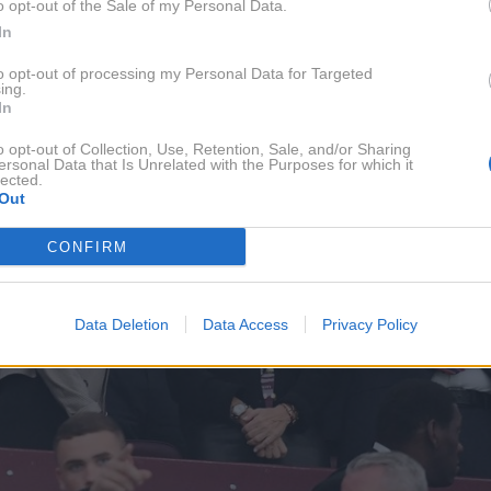
o opt-out of the Sale of my Personal Data.
In
to opt-out of processing my Personal Data for Targeted
ing.
In
o opt-out of Collection, Use, Retention, Sale, and/or Sharing
ersonal Data that Is Unrelated with the Purposes for which it
lected.
Out
CONFIRM
Data Deletion
Data Access
Privacy Policy