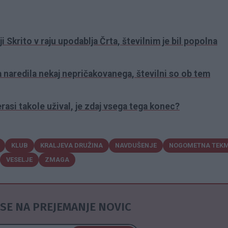
ji Skrito v raju upodablja Črta, številnim je bil popolna
a naredila nekaj nepričakovanega, številni so ob tem
asi takole užival, je zdaj vsega tega konec?
KLUB
KRALJEVA DRUŽINA
NAVDUŠENJE
NOGOMETNA TEK
VESELJE
ZMAGA
SE NA PREJEMANJE NOVIC