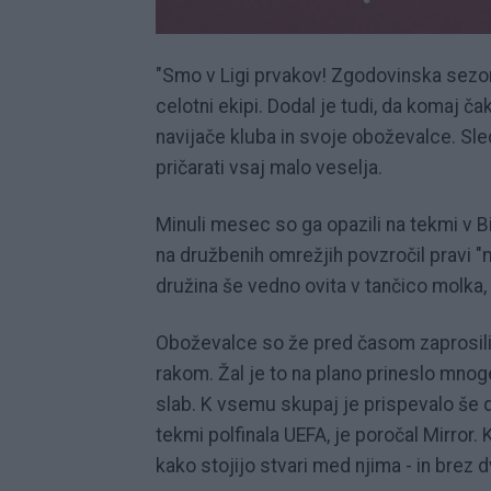
"Smo v Ligi prvakov! Zgodovinska sezona
celotni ekipi. Dodal je tudi, da komaj č
navijače kluba in svoje oboževalce. Sled
pričarati vsaj malo veselja.
Minuli mesec so ga opazili na tekmi v 
na družbenih omrežjih povzročil pravi "mi
družina še vedno ovita v tančico molka,
Oboževalce so že pred časom zaprosili
rakom. Žal je to na plano prineslo mnog
slab. K vsemu skupaj je prispevalo še de
tekmi polfinala UEFA, je poročal Mirror.
kako stojijo stvari med njima - in brez d