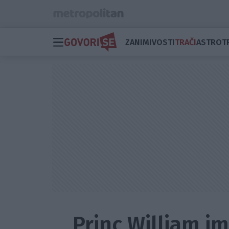
ZANIMIVOSTI
TRAČI
ASTRO
T
Princ William i