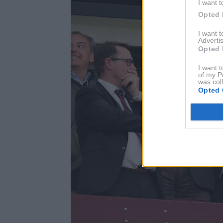
I want t
Opted 
I want 
Advertis
Opted 
I want t
of my P
was col
Opted 