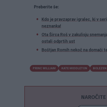
Preberite še:
Kdo je pravzaprav igralec, ki v seri
neznanka!
Ota Širca Roš v zakulisju snemanj
ostali odprtih ust
Boštjan Romih nekoč na domači ter
PRINC WILLIAM
KATE MIDDLETON
BOLEZEN
NAROČITE 