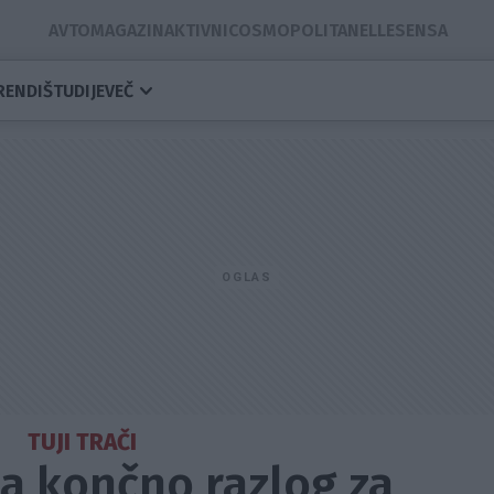
AVTOMAGAZIN
AKTIVNI
COSMOPOLITAN
ELLE
SENSA
RENDI
ŠTUDIJE
VEČ
TUJI TRAČI
ma končno razlog za