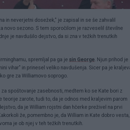
 in neverjetni dosežek," je zapisal in se še zahvalil
aka novo sezono. S tem sporočilom je razveselil številne
nje je navdušilo dejstvo, da si zna v težkih trenutkih
Birminghamu, spremljal pa ga je
sin George
. Njun prihod je
ni vihar" in prinesel veliko navdušenja. Sicer pa je kraljev
 ko gre za Williamovo soprogo.
 za spoštovanje zasebnosti, medtem ko se Kate bori z
e teorije zarote, tudi to, da je odnos med kraljevim parom
jstvo, da je William rojstni dan hčerke preživel na prvi
 Kakorkoli že, pomembno je, da William in Kate dobro vesta,
voma je ob njej v teh težkih trenutkih.