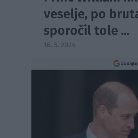
veselje, po bru
sporočil tole ...
16. 5. 2024
Dodajte