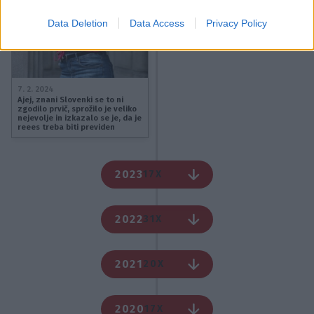
Data Deletion
Data Access
Privacy Policy
7. 2. 2024
Ajej, znani Slovenki se to ni
zgodilo prvič, sprožilo je veliko
nejevolje in izkazalo se je, da je
reees treba biti previden
2023
17X
2022
31X
2021
20X
2020
17X