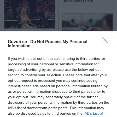
njeno kipeče oprsje!
21. 8. 2024
Saša Lendero je s to novico
poskrbela za prvovrstno
Govori.se -
Do Not Process My Personal
presenečenje, saj tega ni
Information
22. 5. 2024
pričakoval čisto nihče!
Ojej, voditelji in člani ekipe te
priljubljene oddaje doživeli šok,
ki se ga niso nadejali, to se jim
If you wish to opt-out of the sale, sharing to third parties, or
je zgodilo (nič kaj prijazno)
processing of your personal or sensitive information for
targeted advertising by us, please use the below opt-out
section to confirm your selection. Please note that after your
opt-out request is processed you may continue seeing
interest-based ads based on personal information utilized by
us or personal information disclosed to third parties prior to
3. 5. 2024
Ana Maria Mitić v kopalkah
your opt-out. You may separately opt-out of the further
skočila v ledeno kopel, a vsi so
disclosure of your personal information by third parties on the
gledali le noro bujen dekolte, ki
28. 3. 2024
jemlje dih
IAB’s list of downstream participants. This information may
Ojej, Ani Marii Mitić se je zdaj
also be disclosed by us to third parties on the
IAB’s List of
zgodilo še tole, gre za veliko
neprijetnost in nihče ji tega ne