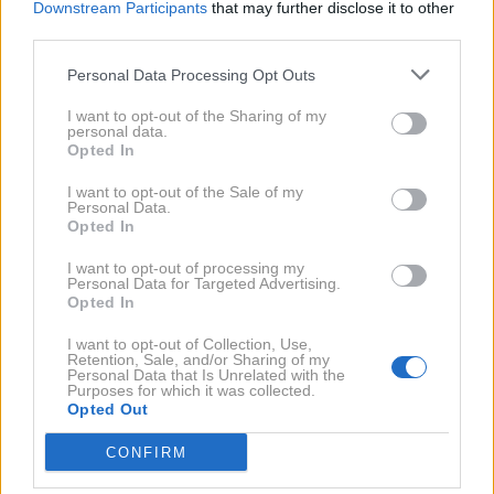
Downstream Participants
that may further disclose it to other
zavida
third parties.
Personal Data Processing Opt Outs
I want to opt-out of the Sharing of my
personal data.
13. 3. 2024
Opted In
Ana Maria Mitić zdaj zaradi te
spremembe čisto drugačna in
I want to opt-out of the Sale of my
mnogi se zaradi tega ozirajo za
20. 2. 2024
Personal Data.
njo
Ana Maria Mitić sporočila veselo
Opted In
novico in čestitke dežujejo z
vseh strani!
I want to opt-out of processing my
Personal Data for Targeted Advertising.
Opted In
I want to opt-out of Collection, Use,
Retention, Sale, and/or Sharing of my
Personal Data that Is Unrelated with the
Purposes for which it was collected.
19. 2. 2024
Opted Out
Rebeko Dremelj je tole spravilo
v čisti obup, druge rešitve zdaj
12. 2. 2024
res ni videla
CONFIRM
Ana Maria Mitić zdaj odkrito
povedala, da se je zredila in
tole je vsa resnica