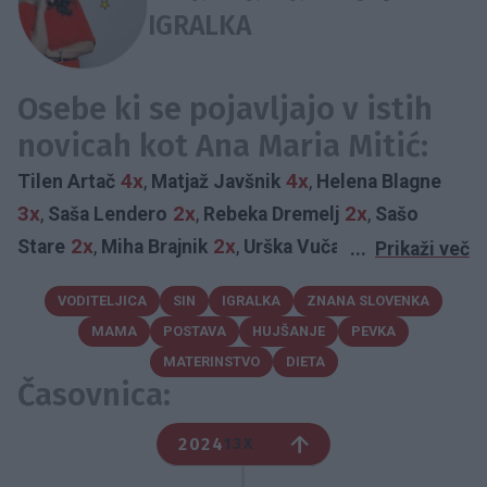
IGRALKA
Osebe ki se pojavljajo v istih
novicah kot Ana Maria Mitić:
4x
4x
Tilen Artač
,
Matjaž Javšnik
,
Helena Blagne
3x
2x
2x
,
Saša Lendero
,
Rebeka Dremelj
,
Sašo
2x
2x
2x
Stare
,
Miha Brajnik
,
Urška Vučak Markež
,
...
Prikaži več
2x
Primož Suhodolčan
,
Klemen Bunderla
,
Nuša
VODITELJICA
SIN
IGRALKA
ZNANA SLOVENKA
Derenda
,
Katarina Keček
,
Violeta Tomič
,
Ranko
MAMA
POSTAVA
HUJŠANJE
PEVKA
Babić
,
Andrej Škufca
,
princ Harry
,
Mate Dolenc
,
Blaž
MATERINSTVO
DIETA
Kavčič
,
Meghan Markle
,
Sanja Grohar
,
Saša Jerkovič
,
Časovnica:
Bilbi
,
Maja Golob
,
Nina Kozorog
,
Jana Morelj
,
Eva
Škofič Maurer
,
Aleš Klinar
,
Naomi Campbell
,
Tibor
2024
13X
Golob
,
Jani Jugovic
,
Katja Tratnik
,
Lado Bizovičar
,