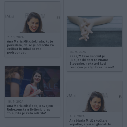
Gojmir Lešnjak
,
Marko Miladinović
,
Saša Pavček
,
Denis Avdić
,
Goran Dragič
,
Peter Poles
,
Boštjan
Romih
,
Ana Marija Mitić
,
Frank Sinatra
,
Oprah
Winfrey
,
Gašper Bergant
,
Martina Ipša
,
Tadej Toš
,
Vid Valič
,
Eva Virc
,
Tin Vodopivec
7. 10. 2024
Ana Maria Mitić šokirala, ko je
povedala, da se je odločila za
celibat in tukaj so vse
26. 9. 2024
podrobnosti!
Kaaaj?! Tako čudovit je
ljubljanski dom te znane
Slovenke, nekateri kosi
resnično pustijo brez besed!
18. 9. 2024
Ana Maria Mitić zdaj o svojem
ljubezenskem življenju pravi
tole, bila je zelo odkrita!
4. 9. 2024
Ana Maria Mitić skočila v
kopalke, a vsi so gledali le